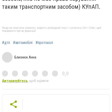
таким транспортним засобом) КУпАП.
Якщо ви помітили помилку, виділіть необхідний текст і натисніть Ctrl + Enter, щоб
повідомити про це редакцію
#дтп
#автомобілі
#протокол
Близнюк Анна
0,0
Авторизуйтесь
, щоб оцінити