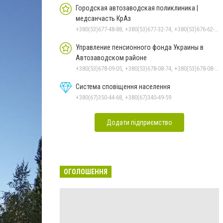
Городская автозаводская поликлиника |
медсанчасть КрАз
+380(53)677-48-88, +380(53)677-32-74, +380(53)676-62-99, +380536766187
Управление пенсионного фонда Украины в
Автозаводском районе
+380(53)678-09-05, +380(53)678-08-74, +380(53)678-08-83, +380(53)678-08-41, +380(53)678-08-86
Система сповіщення населення
+380(67)350-44-68, +380(67)340-49-59
Додати підприємство
ОГОЛОШЕННЯ