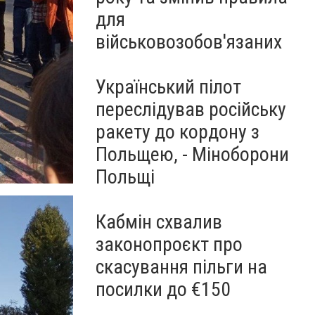
для
військовозобов'язаних
Український пілот
переслідував російську
ракету до кордону з
Польщею, - Міноборони
Польщі
Кабмін схвалив
законопроєкт про
скасування пільги на
посилки до €150