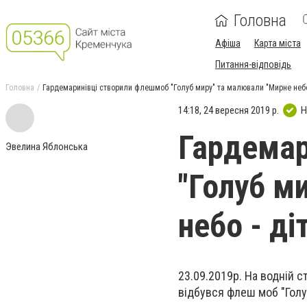
Головна
Афіша
Карта міста
Питання-відповідь
Головна
Гардемаринівці створили флешмоб "Голуб миру" та малювали "Мирне небо 
14:18, 24 вересня 2019 р.
Н
Гардемар
Эвелина Яблонська
"Голуб м
небо - ді
23.09.2019р. На водній с
відбувся флеш моб "Голуб