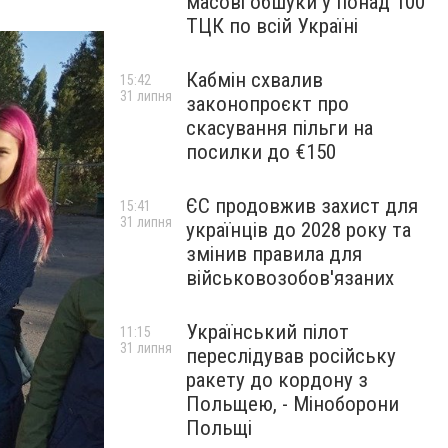
масові обшуки у понад 100
ТЦК по всій Україні
Кабмін схвалив
15:42
31 липня
законопроєкт про
скасування пільги на
посилки до €150
ЄС продовжив захист для
15:41
31 липня
українців до 2028 року та
змінив правила для
військовозобов'язаних
Український пілот
11:15
31 липня
переслідував російську
ракету до кордону з
Польщею, - Міноборони
Польщі