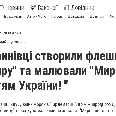
Новини
Вакансії
Довідник
Нерухомість
Авто / Мото
Погода
Довідкова
Дозвілля
Фот
- дітям України! "
адійне джерело
инівці створили фле
иру" та малювали "Мир
тям України! "
танції Клубу юних моряків "Гардемарин", до міжнародного Д
 миру" та конкурс малюнків на асфальті "Мирне небо - дітям