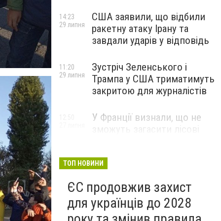
США заявили, що відбили
14:23
29 липня
ракетну атаку Ірану та
завдали ударів у відповідь
Зустріч Зеленського і
11:20
29 липня
Трампа у США триматимуть
закритою для журналістів
У Франції визнали, що не
12:50
27 липня
зможуть загасити лісові
пожежі біля Бордо до осені
ТОП НОВИНИ
ЄС продовжив захист
для українців до 2028
року та змінив правила