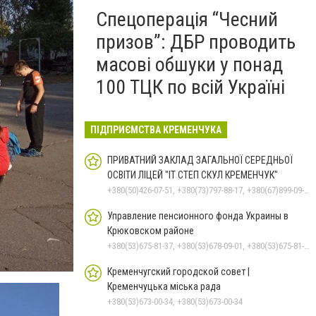
Спецоперація “Чесний
призов”: ДБР проводить
масові обшуки у понад
100 ТЦК по всій Україні
ПІДПРИЄМСТВА КРЕМЕНЧУКА
ПРИВАТНИЙ ЗАКЛАД ЗАГАЛЬНОЇ СЕРЕДНЬОЇ
ОСВІТИ ЛІЦЕЙ "ІТ СТЕП СКУЛ КРЕМЕНЧУК"
+380(50)426-07-51, +380(73)797-88-17, +380(67)899-09-16
Управление пенсионного фонда Украины в
Крюковском районе
+380(53)675-81-37, +380(53)678-09-01, +380(53)675-81-32, +380(53)675-81-40, +380(53)675-81-33, +380(53)675-81-38, +380(53)675-81-31, +380(53)678-08-87
Кременчугский городской совет |
Кременчуцька міська рада
+380(53)673-00-34, +380(53)673-00-34