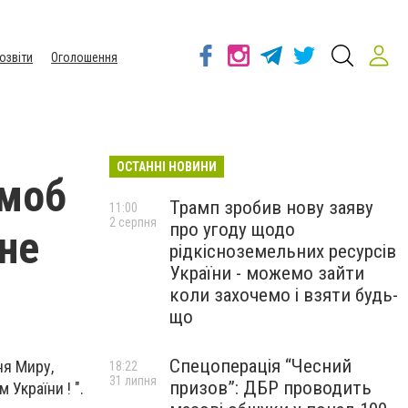
озвіти
Оголошення
ОСТАННІ НОВИНИ
шмоб
Трамп зробив нову заяву
11:00
2 серпня
про угоду щодо
не
рідкісноземельних ресурсів
України - можемо зайти
коли захочемо і взяти будь-
що
Спецоперація “Чесний
ня Миру,
18:22
31 липня
призов”: ДБР проводить
 України ! ".