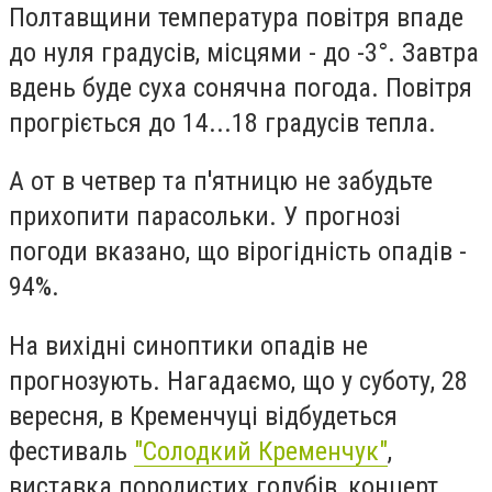
Полтавщини температура повітря впаде
до нуля градусів, місцями - до -3°. Завтра
вдень буде суха сонячна погода. Повітря
прогріється до 14...18 градусів тепла.
А от в четвер та п'ятницю не забудьте
прихопити парасольки. У прогнозі
погоди вказано, що вірогідність опадів -
94%.
На вихідні синоптики опадів не
прогнозують. Нагадаємо, що у суботу, 28
вересня, в Кременчуці відбудеться
фестиваль
"Солодкий Кременчук"
,
виставка породистих голубів, концерт,