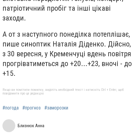
патріотичний пробіг та інші цікаві
заходи.
А от з наступного понеділка потеплішає,
пише синоптик Наталія Діденко. Дійсно,
з 30 вересня, у Кременчуці вдень повітря
прогріватиметься до +20...+23, вночі - до
+15.
Якщо ви помітили помилку, виділіть необхідний текст і натисніть Ctrl + Enter, щоб
повідомити про це редакцію
#погода
#прогноз
#заморозки
Близнюк Анна