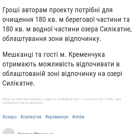
Гроші авторам проекту потрібні для
очищення 180 кв. м берегової частини та
180 кв. м водної частини озера Силікатне,
облаштування зони відпочинку.
Мешканці та гості м. Кременчука
отримають можливість відпочивати в
облаштованій зоні відпочинку на озері
Силікатне.
Якщо ви помітили помилку, виділіть необхідний текст і натисніть Ctrl + Enter, щоб
повідомити про це редакцію
#озеро
#силікатне
#кременчук
#пляж