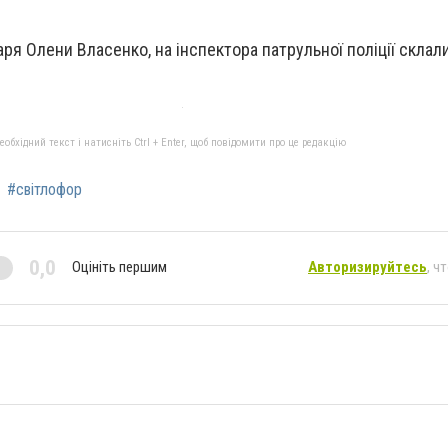
ря Олени Власенко, на інспектора патрульної поліції склал
бхідний текст і натисніть Ctrl + Enter, щоб повідомити про це редакцію
#світлофор
0,0
Оцініть першим
Авторизируйтесь
, ч