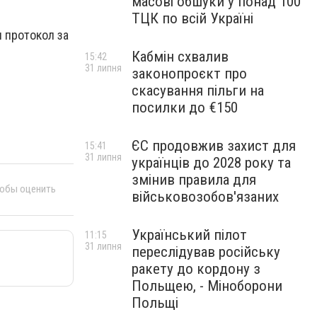
масові обшуки у понад 100
ТЦК по всій Україні
и протокол за
Кабмін схвалив
15:42
31 липня
законопроєкт про
скасування пільги на
посилки до €150
ЄС продовжив захист для
15:41
31 липня
українців до 2028 року та
змінив правила для
тобы оценить
військовозобов'язаних
Український пілот
11:15
31 липня
переслідував російську
ракету до кордону з
Польщею, - Міноборони
Польщі