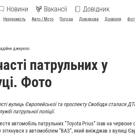
Новини
Вакансії
Довідник
Нерухомість
Авто / Мото
Погода
Довідкова
Дозвілля
Фот
адійне джерело
часті патрульних у
ці. Фото
есті вулиць Європейської та проспекту Свободи
сталася ДТ
ужбі патрульної поліції.
стя автомобіль патрульних "Toyota Prius" їхав на червоне 
у зіткнувся з автомобілем "ВАЗ", який виїжджав з вулиці Є