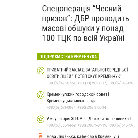
Спецоперація “Чесний
призов”: ДБР проводить
масові обшуки у понад
100 ТЦК по всій Україні
ПІДПРИЄМСТВА КРЕМЕНЧУКА
ПРИВАТНИЙ ЗАКЛАД ЗАГАЛЬНОЇ СЕРЕДНЬОЇ
ОСВІТИ ЛІЦЕЙ "ІТ СТЕП СКУЛ КРЕМЕНЧУК"
+380(50)426-07-51, +380(73)797-88-17, +380(67)899-09-16
Кременчугский городской совет |
Кременчуцька міська рада
+380(53)673-00-34, +380(53)673-00-34
Амбулаторія ЗП-СМ 5 | Детская поликлиника 1
+380(50)356-94-69, +380(53)675-84-19, +380(67)540-73-87
Нова Диканька, кафе-бар в Кременчуці