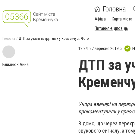
Головна
Афіша
Карта міста
Питання-відповідь
Головна
ДТП за участі патрульних у Кременчуці. Фото
13:34, 27 вересня 2019 р.
Н
ДТП за у
Близнюк Анна
Кременчу
Учора ввечері на перехр
прокоментували у прес-сл
Відомо, що через перехре
звукового сигналу, а том