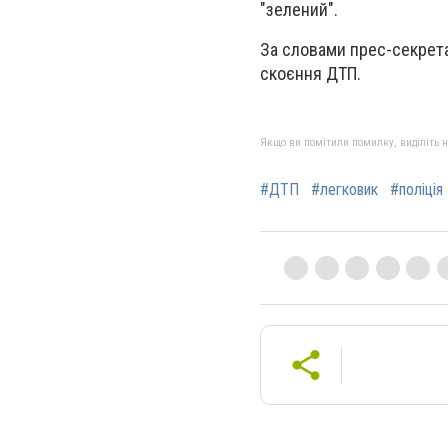
"зелений".
За словами прес-секрета
скоєння ДТП.
Якщо ви помітили помилку, виділіть нео
#ДТП
#легковик
#поліція