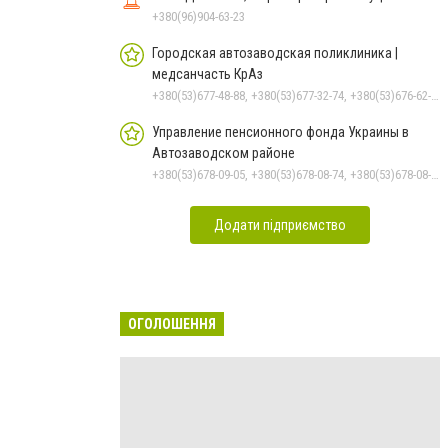
+380(96)904-63-23
Городская автозаводская поликлиника |
медсанчасть КрАз
+380(53)677-48-88, +380(53)677-32-74, +380(53)676-62-99, +380536766187
Управление пенсионного фонда Украины в
Автозаводском районе
+380(53)678-09-05, +380(53)678-08-74, +380(53)678-08-83, +380(53)678-08-41, +380(53)678-08-86
Додати підприємство
ОГОЛОШЕННЯ