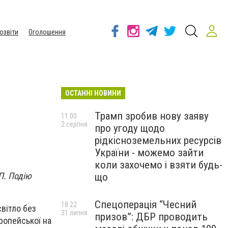
озвіти
Оголошення
ОСТАННІ НОВИНИ
Трамп зробив нову заяву
11:00
2 серпня
про угоду щодо
рідкісноземельних ресурсів
України - можемо зайти
коли захочемо і взяти будь-
П
. Подію
що
Спецоперація “Чесний
18:22
світло без
31 липня
призов”: ДБР проводить
вропейської на