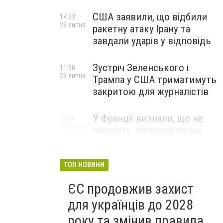
США заявили, що відбили
14:23
29 липня
ракетну атаку Ірану та
завдали ударів у відповідь
Зустріч Зеленського і
11:20
29 липня
Трампа у США триматимуть
закритою для журналістів
У Франції визнали, що не
12:50
27 липня
зможуть загасити лісові
пожежі біля Бордо до осені
ТОП НОВИНИ
ЄС продовжив захист
для українців до 2028
року та змінив правила