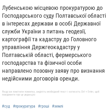
Лубенською місцевою прокуратурою до
Господарського суду Полтавської області
в інтересах держави в особі Державної
служби України з питань геодезії,
картографії та кадастру до Головного
управління Держгеокадастру у
Полтавській області, фермерського
господарства та фізичної особи
направлено позовну заяву про визнання
недійсними договорів оренди.
Якщо ви помітили помилку, виділіть необхідний текст і натисніть Ctrl + Enter, щоб
повідомити про це редакцію
#суд
#прокуратура
#гроші
#землі