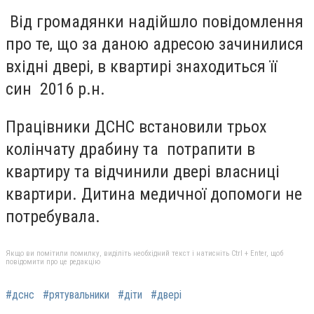
Від громадянки надійшло повідомлення
про те, що за даною адресою зачинилися
вхідні двері, в квартирі знаходиться її
син 2016 р.н.
Працівники ДСНС встановили трьох
колінчату драбину та потрапити в
квартиру та відчинили двері власниці
квартири. Дитина медичної допомоги не
потребувала.
Якщо ви помітили помилку, виділіть необхідний текст і натисніть Ctrl + Enter, щоб
повідомити про це редакцію
#дснс
#рятувальники
#діти
#двері