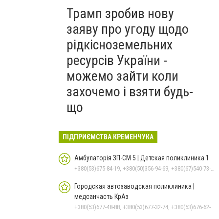
Трамп зробив нову
заяву про угоду щодо
рідкісноземельних
ресурсів України -
можемо зайти коли
захочемо і взяти будь-
що
ПІДПРИЄМСТВА КРЕМЕНЧУКА
Амбулаторія ЗП-СМ 5 | Детская поликлиника 1
+380(53)675-84-19, +380(50)356-94-69, +380(67)540-73-87
Городская автозаводская поликлиника |
медсанчасть КрАз
+380(53)677-48-88, +380(53)677-32-74, +380(53)676-62-99, +380536766187