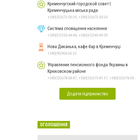
Кременчугский городской совет |
Кременчуцька міська рада
+380(53)673-00-34, +380(53)673-00-34
Система сповіщення населення
+380(67)350-44-68, +380(67)340-49-59
Нова Диканька, кафе-бар в Кременчуці
+380(96)904-63-23
Управление пенсионного фонда Украины в
Крюковском районе
+380(53)678-08-87, +380(53)675-81-37, +380(53)678-09-01, +380(53)675-81-32, +380(53)675-81-40, +380(53)675-81-33, +380(53)675-81-38, +380(53)675-81-31
Додати підприємство
ОГОЛОШЕННЯ