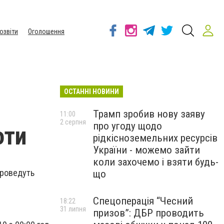
озвіти
Оголошення
ОСТАННІ НОВИНИ
Трамп зробив нову заяву
11:00
2 серпня
про угоду щодо
оти
рідкісноземельних ресурсів
України - можемо зайти
коли захочемо і взяти будь-
проведуть
що
Спецоперація “Чесний
18:22
31 липня
призов”: ДБР проводить