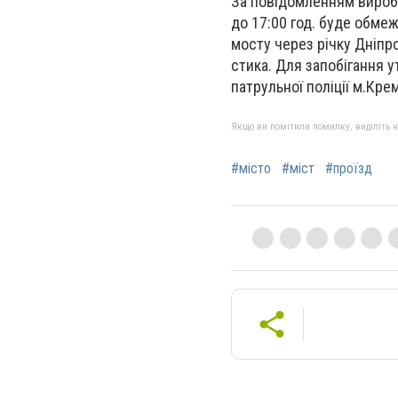
За повідомленням виробни
до 17:00 год. буде обме
мосту через річку Дніпр
стика. Для запобігання у
патрульної поліції м.Кре
Якщо ви помітили помилку, виділіть нео
#місто
#міст
#проїзд