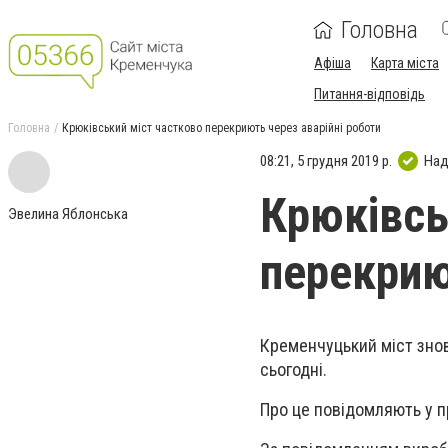
Головна
Афіша
Карта міста
Питання-відповідь
Головна
Крюківський міст частково перекриють через аварійні роботи
08:21, 5 грудня 2019 р.
Над
Крюківсь
Эвелина Яблонська
перекрию
Кременчуцький міст знов
сьогодні.
Про це повідомляють у п