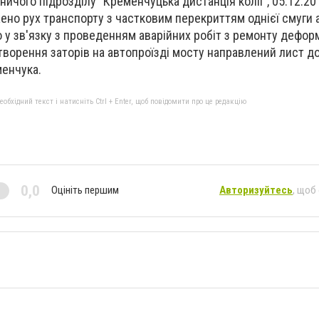
чого підрозділу "Кременчуцька дистанція колії", 05.12.201
жено рух транспорту з частковим перекриттям однієї смуги 
о у зв'язку з проведенням аварійних робіт з ремонту дефор
творення заторів на автопроїзді мосту направлений лист до
менчука.
бхідний текст і натисніть Ctrl + Enter, щоб повідомити про це редакцію
0,0
Оцініть першим
Авторизуйтесь
, щоб