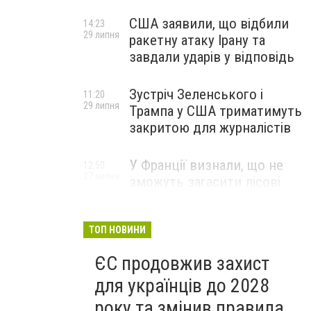
США заявили, що відбили
14:23
29 липня
ракетну атаку Ірану та
завдали ударів у відповідь
Зустріч Зеленського і
11:20
29 липня
Трампа у США триматимуть
закритою для журналістів
У Франції визнали, що не
12:50
27 липня
зможуть загасити лісові
пожежі біля Бордо до осені
ТОП НОВИНИ
ЄС продовжив захист
для українців до 2028
року та змінив правила