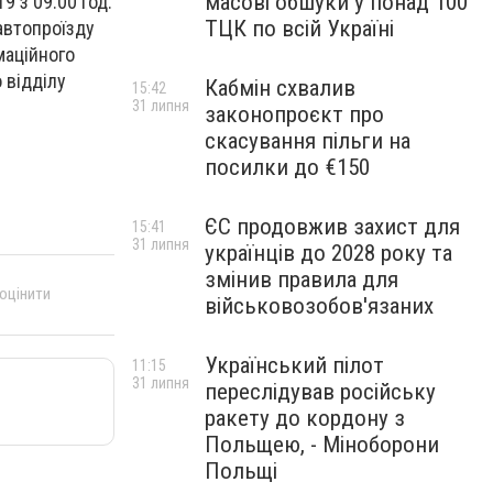
масові обшуки у понад 100
9 з 09:00 год.
ТЦК по всій Україні
автопроїзду
маційного
 відділу
Кабмін схвалив
15:42
31 липня
законопроєкт про
скасування пільги на
посилки до €150
ЄС продовжив захист для
15:41
31 липня
українців до 2028 року та
змінив правила для
 оцінити
військовозобов'язаних
Український пілот
11:15
31 липня
переслідував російську
ракету до кордону з
Польщею, - Міноборони
Польщі