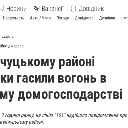
Новини
Вакансії
Довідник
Нерухомість
Авто / Мото
Погода
Довідкова
Дозвілля
Фот
подарстві
ійне джерело
чуцькому районі
и гасили вогонь в
му домогосподарстві
 7 години ранку, на лінію "101" надійшло повідомлення про
менчуцькому районі.