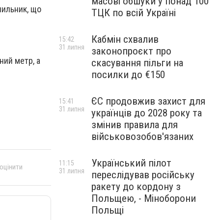
масові обшуки у понад 100
чильник, що
ТЦК по всій Україні
Кабмін схвалив
15:42
31 липня
законопроєкт про
ний метр, а
скасування пільги на
посилки до €150
ЄС продовжив захист для
15:41
31 липня
українців до 2028 року та
змінив правила для
військовозобов'язаних
Український пілот
11:15
 оцінити
31 липня
переслідував російську
ракету до кордону з
Польщею, - Міноборони
Польщі