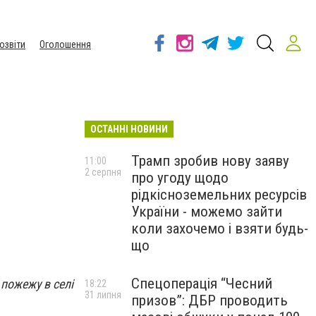
озвіти
Оголошення
ОСТАННІ НОВИНИ
Трамп зробив нову заяву
11:00
2 серпня
про угоду щодо
рідкісноземельних ресурсів
України - можемо зайти
коли захочемо і взяти будь-
що
Спецоперація “Чесний
 пожежу в селі
18:22
31 липня
призов”: ДБР проводить