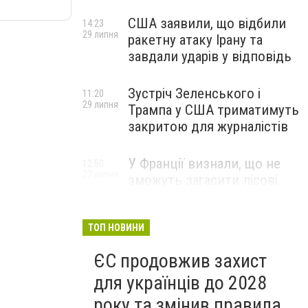
США заявили, що відбили
14:23
29 липня
ракетну атаку Ірану та
завдали ударів у відповідь
Зустріч Зеленського і
11:20
29 липня
Трампа у США триматимуть
закритою для журналістів
У Франції визнали, що не
12:50
27 липня
зможуть загасити лісові
пожежі біля Бордо до осені
ТОП НОВИНИ
ЄС продовжив захист
для українців до 2028
року та змінив правила