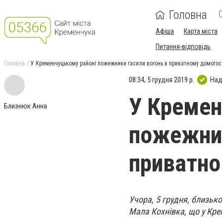
Головна
Афіша
Карта міста
Питання-відповідь
Головна
У Кременчуцькому районі пожежники гасили вогонь в приватному домогос
08:34, 5 грудня 2019 р.
Над
У Кремен
Близнюк Анна
пожежник
приватно
Учора, 5 грудня, близько
Мала Кохнівка, що у Кре