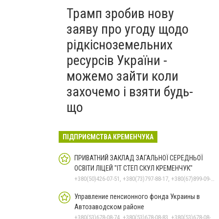
Трамп зробив нову
заяву про угоду щодо
рідкісноземельних
ресурсів України -
можемо зайти коли
захочемо і взяти будь-
що
ПІДПРИЄМСТВА КРЕМЕНЧУКА
ПРИВАТНИЙ ЗАКЛАД ЗАГАЛЬНОЇ СЕРЕДНЬОЇ
ОСВІТИ ЛІЦЕЙ "ІТ СТЕП СКУЛ КРЕМЕНЧУК"
+380(50)426-07-51, +380(73)797-88-17, +380(67)899-09-16
Управление пенсионного фонда Украины в
Автозаводском районе
+380(53)678-08-74, +380(53)678-08-83, +380(53)678-08-41, +380(53)678-08-86, +380(53)678-09-05