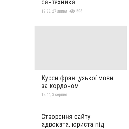
сантехника
508
19:33, 27 липня
Курси французької мови
за кордоном
12:44, 3 серпня
Створення сайту
адвоката, юриста під