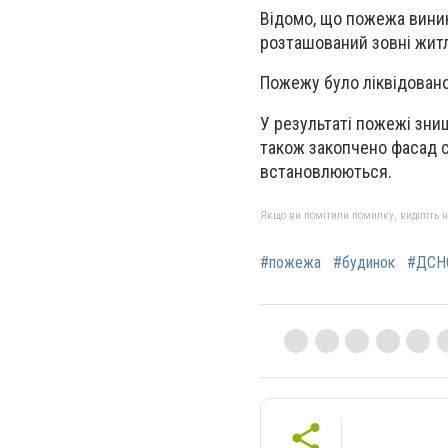
Відомо, що пожежа виникл
розташований зовні жит
Пожежу було ліквідовано
У результаті пожежі зни
також закопчено фасад с
встановлюю
Якщо ви помітили помилку, виділіть нео
#пожежа
#будинок
#ДСН