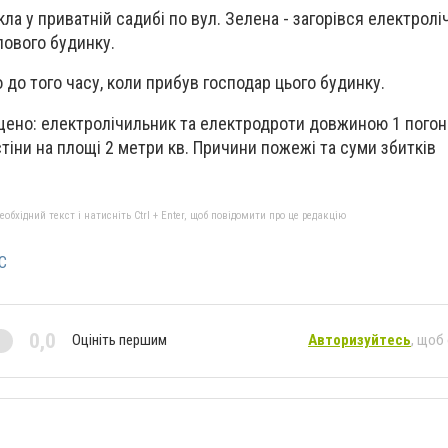
а у приватній садибі по вул. Зелена - загорівся електролі
лового будинку.
 до того часу, коли прибув господар цього будинку.
щено: електролічильник та електродроти довжиною 1 погон
тіни на площі 2 метри кв. Причини пожежі та суми збитків
ться.
бхідний текст і натисніть Ctrl + Enter, щоб повідомити про це редакцію
С
0,0
Оцініть першим
Авторизуйтесь
, щоб