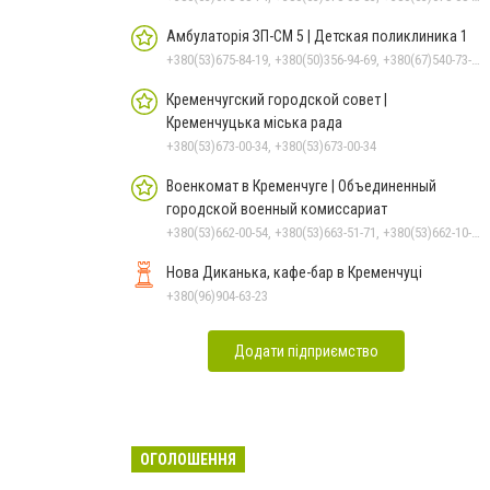
Амбулаторія ЗП-СМ 5 | Детская поликлиника 1
+380(53)675-84-19, +380(50)356-94-69, +380(67)540-73-87
Кременчугский городской совет |
Кременчуцька міська рада
+380(53)673-00-34, +380(53)673-00-34
Военкомат в Кременчуге | Объединенный
городской военный комиссариат
+380(53)662-00-54, +380(53)663-51-71, +380(53)662-10-35
Нова Диканька, кафе-бар в Кременчуці
+380(96)904-63-23
Додати підприємство
ОГОЛОШЕННЯ