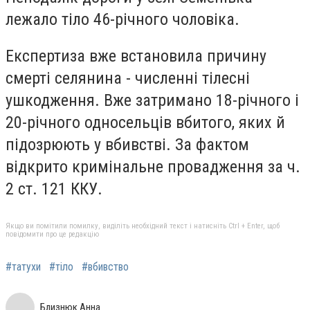
лежало тіло 46-річного чоловіка.
Експертиза вже встановила причину
смерті селянина - численні тілесні
ушкодження. Вже затримано 18-річного і
20-річного односельців вбитого, яких й
підозрюють у вбивстві. За фактом
відкрито кримінальне провадження за ч.
2 ст. 121 ККУ.
Якщо ви помітили помилку, виділіть необхідний текст і натисніть Ctrl + Enter, щоб
повідомити про це редакцію
#татухи
#тіло
#вбивство
Близнюк Анна