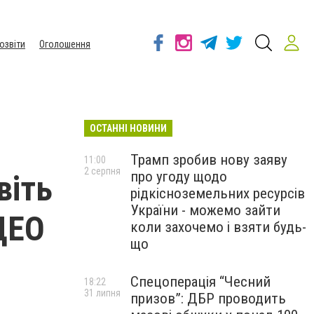
озвіти
Оголошення
ОСТАННІ НОВИНИ
Трамп зробив нову заяву
11:00
2 серпня
про угоду щодо
віть
рідкісноземельних ресурсів
України - можемо зайти
ІДЕО
коли захочемо і взяти будь-
що
Спецоперація “Чесний
18:22
31 липня
призов”: ДБР проводить