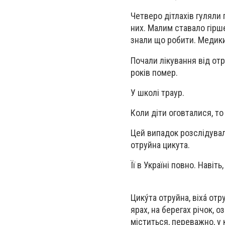
Четверо дітлахів гуляли п
них. Малим ставало гірше
знали що робити. Медики 
Почали лікування від от
років помер.
У школі траур.
Коли діти оговталися, т
Цей випадок розслідували
отруйна цикута.
Її в Україні повно. Навіт
Цику́та отруйна, віха́ от
ярах, на берегах річок, 
міститься, переважно, у