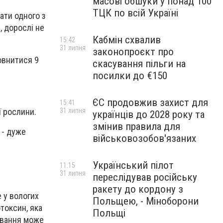
масові обшуки у понад 100
ТЦК по всій Україні
хати одного з
, дорослі не
Кабмін схвалив
15:42
31 липня
законопроєкт про
овнитися 9
скасування пільги на
посилки до €150
ЄС продовжив захист для
15:41
ї рослини.
31 липня
українців до 2028 року та
змінив правила для
 - дуже
військовозобов'язаних
Український пілот
11:15
31 липня
переслідував російську
ракету до кордону з
е у вологих
Польщею, - Міноборони
отоксин, яка
Польщі
ування може