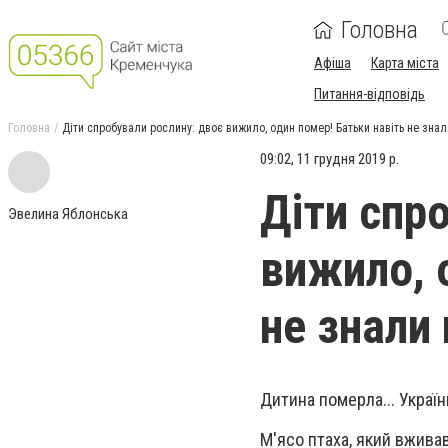
Головна
Афіша
Карта міста
Питання-відповідь
Головна
Діти спробували рослину: двоє вижило, один помер! Батьки навіть не знал
09:02, 11 грудня 2019 р.
Діти спр
Эвелина Яблонська
вижило, 
не знали
Дитина померла... Украї
М'ясо птаха, який вжива