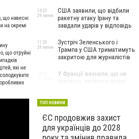
США заявили, що відбили
14:23
29 липня
ракетну атаку Ірану та
, що навесні
завдали ударів у відповідь
и на окремі
Зустріч Зеленського і
11:20
вину
29 липня
Трампа у США триматимуть
о, що отруйні
закритою для журналістів
ипадків
тей, які не
У Франції визнали, що не
12:50
 солодкувате
27 липня
зможуть загасити лісові
 хоробливих
пожежі біля Бордо до осені
ТОП НОВИНИ
ЄС продовжив захист
для українців до 2028
року та змінив правила