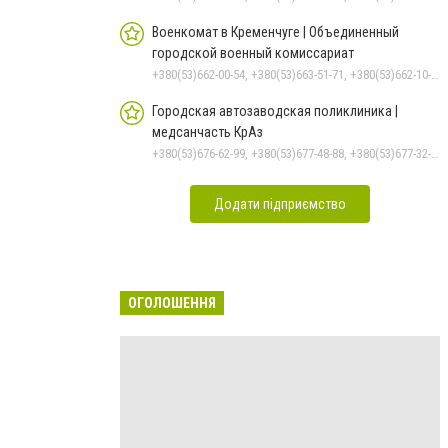
Военкомат в Кременчуге | Объединенный
городской военный комиссариат
+380(53)662-00-54, +380(53)663-51-71, +380(53)662-10-35
Городская автозаводская поликлиника |
медсанчасть КрАз
+380(53)676-62-99, +380(53)677-48-88, +380(53)677-32-74, +380536766187
Додати підприємство
ОГОЛОШЕННЯ