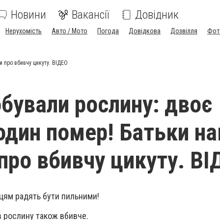
Новини
Вакансії
Довідник
Нерухомість
Авто / Мото
Погода
Довідкова
Дозвілля
Фот
и про вбивчу цикуту. ВІДЕО
обували рослину: двоє
один помер! Батьки на
 про вбивчу цикуту. В
нцям радять бути пильними!
в рослину також вбивче.