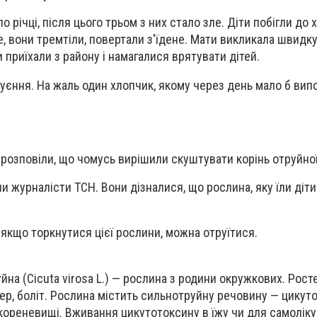
о річці, після цього трьом з них стало зле. Діти побігли до 
, вони тремтіли, повертали з'їдене. Мати викликала швидку
приїхали з району і намагалися врятувати дітей.
руєння. На жаль один хлопчик, якому через день мало б вип
о розповіли, що чомусь вирішили скуштувати корінь отруйно
 журналісти ТСН. Вони дізналися, що рослина, яку їли діти
ь, якщо торкнутися цієї рослини, можна отруїтися.
руйна (Cicuta virosa L.) — рослина з родини окружкових. Рост
озер, боліт. Рослина містить сильнотруйну речовину — цикут
 кореневищі. Вживання цикутотоксину в їжу чи для самолік