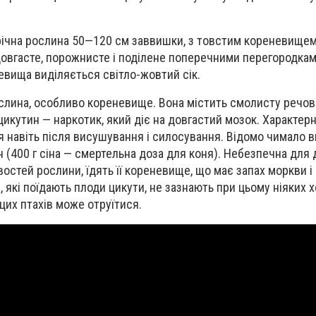
орічна рослина 50—120 см заввишки, з товстим кореневищем
овгасте, порожнисте і поділене поперечними перегородкам
невища виділяється світло-жовтий сік.
слина, особливо кореневище. Вона містить смолисту речо
цикутин — наркотик, який діє на довгастий мозок. Характерн
я навіть після висушування і силосування. Відомо чимало в
(400 г сіна — смертельна доза для коня). Небезпечна для ді
остей рослини, їдять її кореневище, що має запах моркви і
и, які поїдають плоди цикути, не зазнають при цьому ніяких
цих птахів може отруїтися.