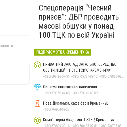
Спецоперація “Чесний
призов”: ДБР проводить
масові обшуки у понад
100 ТЦК по всій Україні
 оцінити
ПІДПРИЄМСТВА КРЕМЕНЧУКА
ПРИВАТНИЙ ЗАКЛАД ЗАГАЛЬНОЇ СЕРЕДНЬОЇ
ОСВІТИ ЛІЦЕЙ "ІТ СТЕП СКУЛ КРЕМЕНЧУК"
+380(50)426-07-51, +380(73)797-88-17, +380(67)899-09-16
Система сповіщення населення
+380(67)350-44-68, +380(67)340-49-59
Нова Диканька, кафе-бар в Кременчуці
+380(96)904-63-23
Комп'ютерна Академія IT STEP, Кременчук
+380(67)899-09-16, +380(50)426-07-51, +380(73)797-88-17