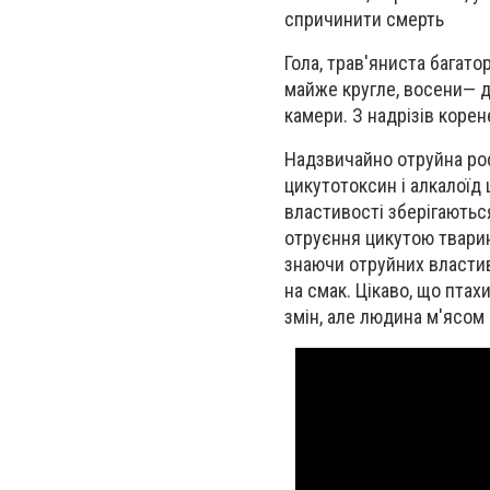
спричинити смерть
Гола, трав'яниста багат
майже кругле, восени— д
камери. З надрізів коре
Надзвичайно отруйна ро
цикутотоксин і алкалоїд 
властивості зберігаютьс
отруєння цикутою тварин 
знаючи отруйних властив
на смак. Цікаво, що птах
змін, але людина м'ясом 