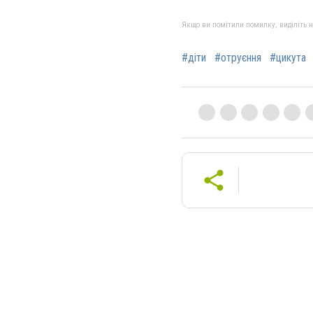
Якщо ви помітили помилку, виділіть нео
#діти
#отруєння
#цикута