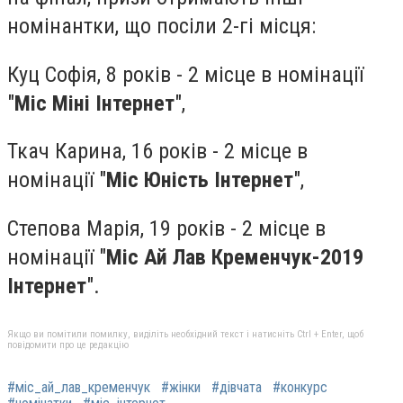
номінантки, що посіли 2-гі місця:
Куц Софія, 8 років - 2 місце в номінації
"
Міс Міні Інтернет
",
Ткач Карина, 16 років - 2 місце в
номінації "
Міс Юність Інтернет
",
Степова Марія, 19 років - 2 місце в
номінації "
Міс Ай Лав Кременчук-2019
Інтернет
".
Якщо ви помітили помилку, виділіть необхідний текст і натисніть Ctrl + Enter, щоб
повідомити про це редакцію
#міс_ай_лав_кременчук
#жінки
#дівчата
#конкурс