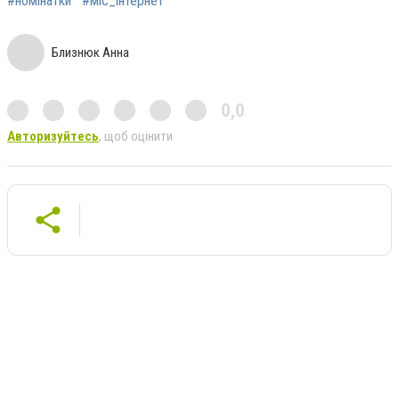
#номінатки
#міс_інтернет
Близнюк Анна
0,0
Авторизуйтесь
, щоб оцінити