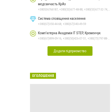
медсанчасть КрАз
+380536766187, +380(53)677-48-88, +380(53)677-32-74, +380(53)676-62-99
Система сповіщення населення
+380(67)350-44-68, +380(67)340-49-59
Комп'ютерна Академія IT STEP, Кременчук
+380(67)899-09-16, +380(50)426-07-51, +380(73)797-88-17
Додати підприємство
ОГОЛОШЕННЯ