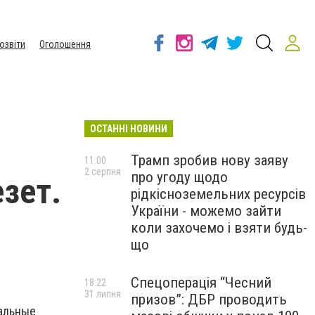
озвіти
Оголошення
ОСТАННІ НОВИНИ
Трамп зробив нову заяву
11:00
2 серпня
про угоду щодо
езет.
рідкісноземельних ресурсів
України - можемо зайти
коли захочемо і взяти будь-
що
Спецоперація “Чесний
18:22
31 липня
призов”: ДБР проводить
нальные