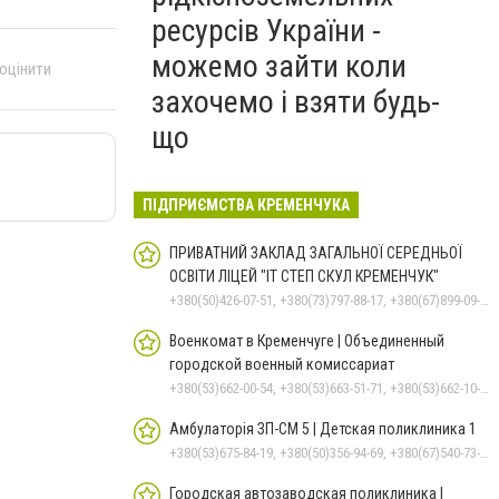
ресурсів України -
можемо зайти коли
 оцінити
захочемо і взяти будь-
що
ПІДПРИЄМСТВА КРЕМЕНЧУКА
ПРИВАТНИЙ ЗАКЛАД ЗАГАЛЬНОЇ СЕРЕДНЬОЇ
ОСВІТИ ЛІЦЕЙ "ІТ СТЕП СКУЛ КРЕМЕНЧУК"
+380(50)426-07-51, +380(73)797-88-17, +380(67)899-09-16
Военкомат в Кременчуге | Объединенный
городской военный комиссариат
+380(53)662-00-54, +380(53)663-51-71, +380(53)662-10-35
Амбулаторія ЗП-СМ 5 | Детская поликлиника 1
+380(53)675-84-19, +380(50)356-94-69, +380(67)540-73-87
Городская автозаводская поликлиника |