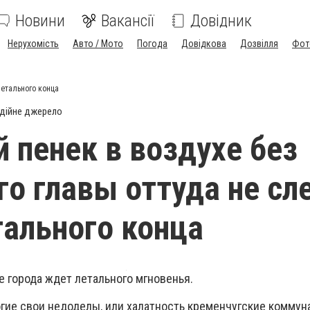
Новини
Вакансії
Довідник
Нерухомість
Авто / Мото
Погода
Довідкова
Дозвілля
Фот
летального конца
дійне джерело
 пенек в воздухе без
го главы оттуда не сл
ального конца
е города ждет летального мгновенья.
ногие свои недоделы, или халатность кременчугские комму