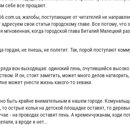
м себе все прощают.
66.com.ua, жалобы, поступающие от читателей не направля
 адресуем свои статьи городскому главе. Все потому, что 
я мгновенная, когда городской глава Виталий Малецкий ра
ца гордая, не пнешь, не полетит. Так, порой поступают ком
з ряда вон выходящая: одинокий пень, очутившийся высоко
твом. И он, стоит заметить, может много делов натворить,
олне может унести жизнь какого-то зеваки.
жно быть крайне внимательным в нашем городе. Комунальщи
, то острые колья на детской площадке оставят, то деревь
учае - на проводах оставят пень. А кременчужанам, ходи по
лали, а вроде и нет...