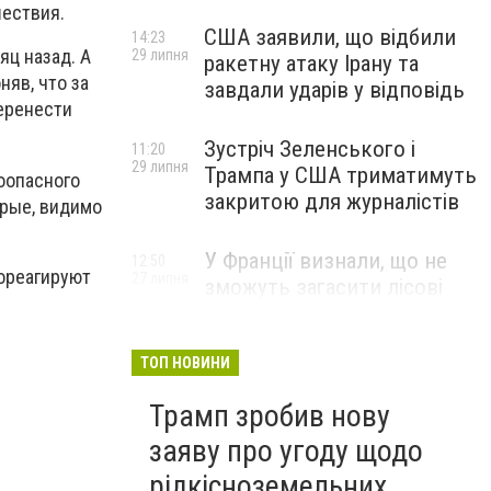
шествия.
США заявили, що відбили
14:23
яц назад. А
29 липня
ракетну атаку Ірану та
няв, что за
завдали ударів у відповідь
еренести
Зустріч Зеленського і
11:20
29 липня
Трампа у США триматимуть
оопасного
закритою для журналістів
орые, видимо
У Франції визнали, що не
12:50
ореагируют
27 липня
зможуть загасити лісові
пожежі біля Бордо до осені
ТОП НОВИНИ
Трамп зробив нову
заяву про угоду щодо
рідкісноземельних