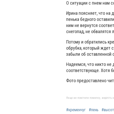
О ситуации с пнем нам 
Ирина поясняет, что на 
пенька бедного оставили
ним не вернутся соотве
снегопад, не обвалятся 
Потому и обратились кр
обрубка, который ждет с
забыли об оставленной 
Надеемся, что никто не
соответствующе. Хотя б
Фото предоставлено чит
Якщо ви помітили помилку, виділіть нео
#кременчуг
#пень
#высот