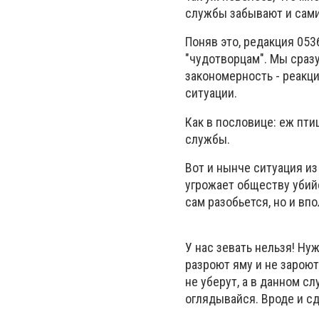
службы забывают и сами
Поняв это, редакция 053
"чудотворцам". Мы сразу
закономерность - реакци
ситуации.
Как в пословице: еж пти
службы.
Вот и нынче ситуация и
угрожает обществу убийс
сам разобьется, но и вп
У нас зевать нельзя! Ну
разроют яму и не зароют
не уберут, а в данном сл
оглядывайся. Вроде и сде