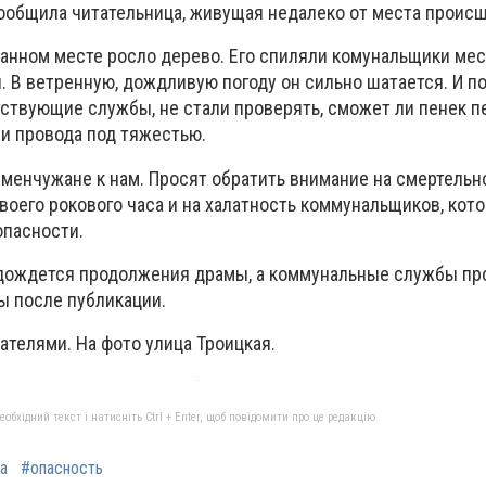
сообщила читательница, живущая недалеко от места проис
данном месте росло дерево. Его спиляли комунальщики мес
. В ветренную, дождливую погоду он сильно шатается. И по
тствующие службы, не стали проверять, сможет ли пенек п
ли провода под тяжестью.
еменчужане к нам. Просят обратить внимание на смертельн
воего рокового часа и на халатность коммунальщиков, кот
опасности.
 дождется продолжения драмы, а коммунальные службы пр
ы после публикации.
ателями. На фото улица Троицкая.
бхідний текст і натисніть Ctrl + Enter, щоб повідомити про це редакцію
а
#опасность