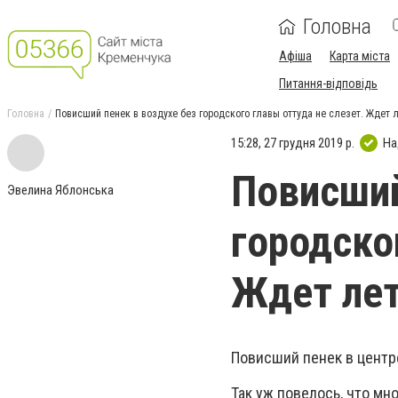
Головна
Афіша
Карта міста
Питання-відповідь
Головна
Повисший пенек в воздухе без городского главы оттуда не слезет. Ждет 
15:28, 27 грудня 2019 р.
На
Повисший
Эвелина Яблонська
городско
Ждет лет
Повисший пенек в центр
Так уж повелось, что м