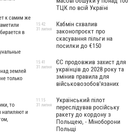
масові обшуки у понад 100
ТЦК по всій Україні
ет к самим же
Кабмін схвалив
15:42
заметили
31 липня
законопроєкт про
збирается в
скасування пільги на
посилки до €150
мунальные
ЄС продовжив захист для
15:41
31 липня
українців до 2028 року та
 над землей
змінив правила для
 не только
військовозобов'язаних
Український пілот
11:15
ки, то
31 липня
переслідував російську
я напиляют и
ракету до кордону з
том,
Польщею, - Міноборони
Польщі