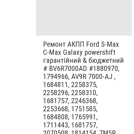
Ремонт АКПП Ford S-Max
C-Max Galaxy powershift
гарантійний & бюджетний
# BV6R7000AD #1880970,
1794966, AV9R 7000-AJ ,
1684811, 2258375,
2258296, 2258310,
1681757, 2246368,
2253668, 1751585,
1684808, 1765991,
1711443, 1681757,
2070508, 1814154, 7M5R