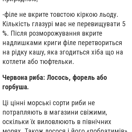
-філе не вкрите товстою кіркою льоду.
Кількість глазурі має не перевищувати 5
%. Після розморожування вкрите
надлишками криги філе перетвориться
на рідку кашу, яка згодиться хіба що на
котлети або тюфтельки.
Червона риба: Лосось, форель або
горбуша.
Ці цінні морські сорти риби не
потрапляють в магазини свіжими,
оскільки їх виловлюють в північних
морях. Також лосося і його «побратимів»