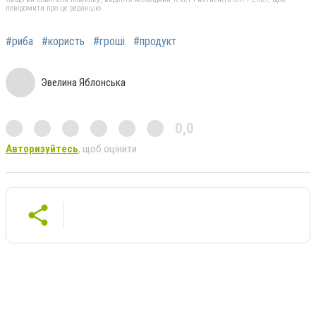
повідомити про це редакцію
#риба
#користь
#гроші
#продукт
Эвелина Яблонська
0,0
Авторизуйтесь
, щоб оцінити