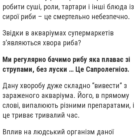
робити суші, роли, тартари і інші блюда із
сирої риби – це смертельно небезпечно.
Звідки в акваріумах супермаркетів
з’являються хвора риба?
Ми регулярно бачимо рибу яка плаває зі
струпами, без луски … Це Сапролегніоз.
Дану хворобу дуже складно “вивести” з
зараженого акваріума. Його, в прямому
слові, випалюють різними препаратами, і
це триває тривалий час.
Вплив на людський організм даної