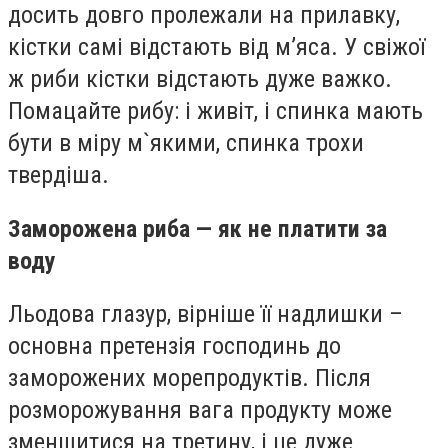
досить довго пролежали на прилавку,
кістки самі відстають від м’яса. У свіжої
ж риби кістки відстають дуже важко.
Помацайте рибу: і живіт, і спинка мають
бути в міру м`якими, спинка трохи
твердіша.
Заморожена риба — як не платити за
воду
Льодова глазур, вірніше її надлишки –
основна претензія господинь до
заморожених морепродуктів. Після
розморожування вага продукту може
зменшитися на третину, і це дуже