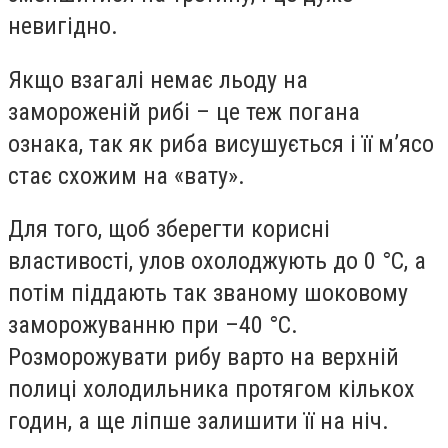
невигідно.
Якщо взагалі немає льоду на
замороженій рибі – це теж погана
ознака, так як риба висушується і її м’ясо
стає схожим на «вату».
Для того, щоб зберегти корисні
властивості, улов охолоджують до 0 °C, а
потім піддають так званому шоковому
заморожуванню при –40 °C.
Розморожувати рибу варто на верхній
полиці холодильника протягом кількох
годин, а ще ліпше залишити її на ніч.