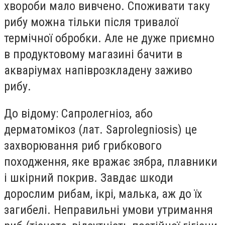
хвороби мало вивчено. Споживати таку
рибу можна тільки після тривалої
термічної обробки. Але не дуже приємно
в продуктовому магазині бачити в
акваріумах напіврозкладену заживо
рибу.
До відому: Сапролегніоз, або
дерматомікоз (лат. Saprolegniosis) це
захворювання риб грибкового
походження, яке вражає зябра, плавники
і шкірний покрив. Завдає шкоди
дорослим рибам, ікрі, малька, аж до їх
загибелі. Неправильні умови утримання