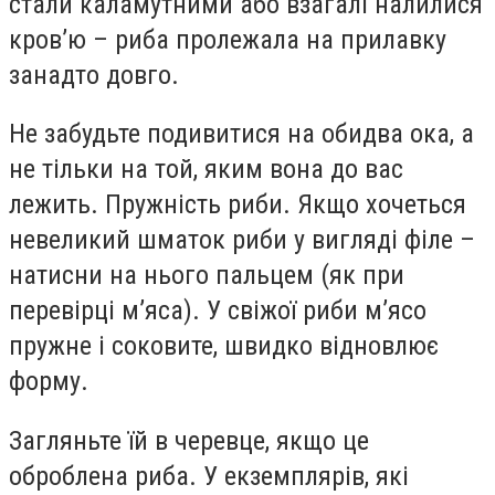
стали каламутними або взагалі налилися
кров’ю – риба пролежала на прилавку
занадто довго.
Не забудьте подивитися на обидва ока, а
не тільки на той, яким вона до вас
лежить. Пружність риби. Якщо хочеться
невеликий шматок риби у вигляді філе –
натисни на нього пальцем (як при
перевірці м’яса). У свіжої риби м’ясо
пружне і соковите, швидко відновлює
форму.
Загляньте їй в черевце, якщо це
оброблена риба. У екземплярів, які