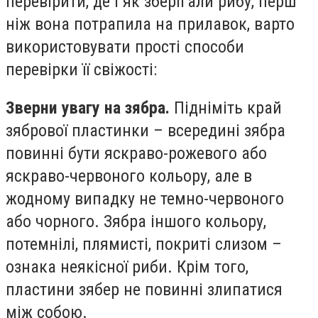
перевірити, де і як зберігали рибу, перш
ніж вона потрапила на прилавок, варто
використовувати прості способи
перевірки її свіжості:
Зверни увагу на зябра.
Підніміть край
зябрової пластинки – всередині зябра
повинні бути яскраво-рожевого або
яскраво-червоного кольору, але в
жодному випадку не темно-червоного
або чорного. Зябра іншого кольору,
потемнілі, плямисті, покриті слизом –
ознака неякісної риби. Крім того,
пластини зябер не повинні злипатися
між собою.