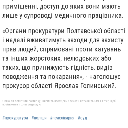
приміщенні, доступ до яких вони мають
лише у супроводі медичного працівника.
«Органи прокуратури Полтавської області
і надалі вживатимуть заходи для захисту
прав людей, спрямовані проти катувань
та інших жорстоких, нелюдських або
таких, що принижують гідність, видів
поводження та покарання», - наголошує
прокурор області Ярослав Голинський.
Якщо ви помітили помилку, виділіть необхідний текст і натисніть Ctrl + Enter, щоб
повідомити про це редакцію
#прокуратура
#поліція
#психлікарня
#суд