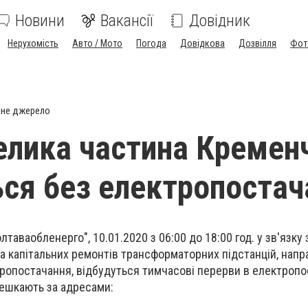
Новини
Вакансії
Довідник
Нерухомість
Авто / Мото
Погода
Довідкова
Дозвілля
Фот
йне джерело
елика частина Кремен
ся без електропостач
таваобленерго", 10.01.2020 з 06:00 до 18:00 год. у зв'язку 
 капітальних ремонтів трансформаторних підстанцій, напр
ропостачання, відбудуться тимчасові перерви в електропо
мешкають за адресами: