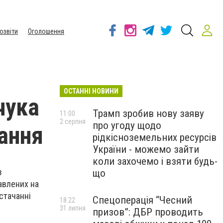
озвіти
Оголошення
ОСТАННІ НОВИНИ
чука
Трамп зробив нову заяву
11:00
2 серпня
про угоду щодо
ання
рідкісноземельних ресурсів
України - можемо зайти
коли захочемо і взяти будь-
з
що
авлених на
стачанні
Спецоперація “Чесний
18:22
31 липня
призов”: ДБР проводить