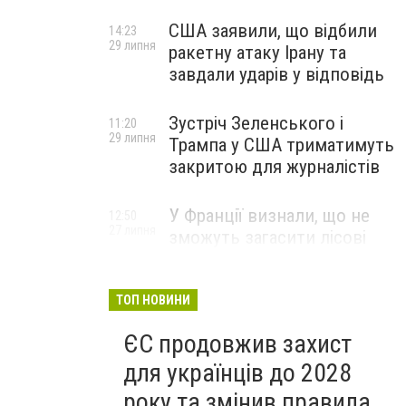
США заявили, що відбили
14:23
29 липня
ракетну атаку Ірану та
завдали ударів у відповідь
Зустріч Зеленського і
11:20
29 липня
Трампа у США триматимуть
закритою для журналістів
У Франції визнали, що не
12:50
27 липня
зможуть загасити лісові
пожежі біля Бордо до осені
ТОП НОВИНИ
ЄС продовжив захист
для українців до 2028
року та змінив правила