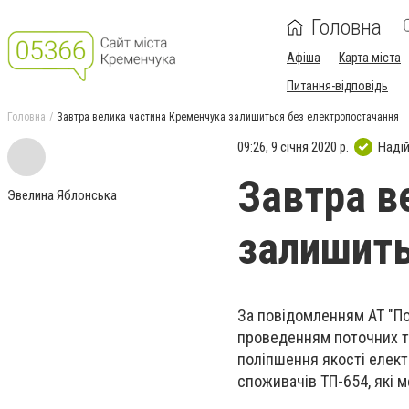
Головна
Афіша
Карта міста
Питання-відповідь
Головна
Завтра велика частина Кременчука залишиться без електропостачання
09:26, 9 січня 2020 р.
Наді
Завтра в
Эвелина Яблонська
залишить
За повідомленням АТ "Пол
проведенням поточних та
поліпшення якості елект
споживачів ТП-654, які 