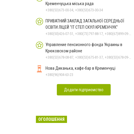
Кременчуцька міська рада
+380(53)673-00-34, +380(53)673-00-34
ПРИВАТНИЙ ЗАКЛАД ЗАГАЛЬНОЇ СЕРЕДНЬОЇ
ОСВІТИ ЛІЦЕЙ "ІТ СТЕП СКУЛ КРЕМЕНЧУК"
+380(50)426-07-51, +380(73)797-88-17, +380(67)899-09-16
Управление пенсионного фонда Украины в
Крюковском районе
+380(53)678-08-87, +380(53)675-81-37, +380(53)678-09-01, +380(53)675-81-32, +380(53)675-81-40, +380(53)675-81-33, +380(53)675-81-38, +380(53)675-81-31
Нова Диканька, кафе-бар в Кременчуці
+380(96)904-63-23
Додати підприємство
ОГОЛОШЕННЯ