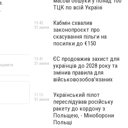
масові обшуки у понад 100
в.
ТЦК по всій Україні
.
Кабмін схвалив
15:42
31 липня
законопроєкт про
скасування пільги на
посилки до €150
ЄС продовжив захист для
15:41
31 липня
 оцінити
українців до 2028 року та
змінив правила для
військовозобов'язаних
Український пілот
11:15
31 липня
переслідував російську
ракету до кордону з
Польщею, - Міноборони
Польщі