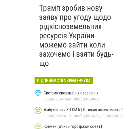
Трамп зробив нову
заяву про угоду щодо
рідкісноземельних
ресурсів України -
можемо зайти коли
захочемо і взяти будь-
що
ПІДПРИЄМСТВА КРЕМЕНЧУКА
Система сповіщення населення
+380(67)350-44-68, +380(67)340-49-59
Амбулаторія ЗП-СМ 5 | Детская поликлиника 1
+380(53)675-84-19, +380(50)356-94-69, +380(67)540-73-87
Кременчугский городской совет |