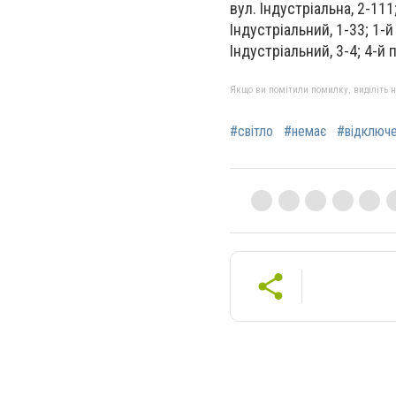
вул. Індустріальна, 2-111
Індустріальний, 1-33; 1-й 
Індустріальний, 3-4; 4-й п
Якщо ви помітили помилку, виділіть нео
#світло
#немає
#відключ