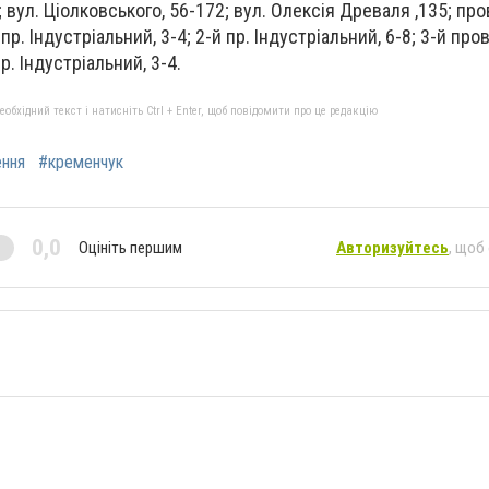
; вул. Ціолковського, 56-172; вул. Олексія Древаля ,135; про
пр. Індустріальний, 3-4; 2-й пр. Індустріальний, 6-8; 3-й пров
р. Індустріальний, 3-4.
бхідний текст і натисніть Ctrl + Enter, щоб повідомити про це редакцію
ення
#кременчук
0,0
Оцініть першим
Авторизуйтесь
, щоб