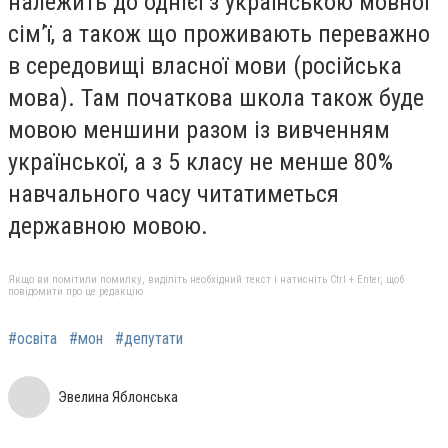
належить до однієї з українською мовної
сім’ї, а також що проживають переважно
в середовищі власної мови (російська
мова). Там початкова школа також буде
мовою меншини разом із вивченням
української, а з 5 класу не менше 80%
навчального часу читатиметься
державною мовою.
Якщо ви помітили помилку, виділіть необхідний текст і натисніть Ctrl + Enter, щоб
повідомити про це редакцію
#освіта
#мон
#депутати
Эвелина Яблонська