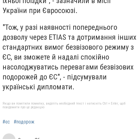
їхньої поїздки", - зазначили в місії
України при Євросоюзі.
"Тож, у разі наявності попереднього
дозволу через ETIAS та дотримання інших
стандартних вимог безвізового режиму з
ЄС, ви зможете й надалі спокійно
насолоджуватись перевагами безвізових
подорожей до ЄС", - підсумували
українські дипломати.
Якщо ви помітили помилку, виділіть необхідний текст і натисніть Ctrl + Enter, щоб
повідомити про це редакцію
#єс
#подорож