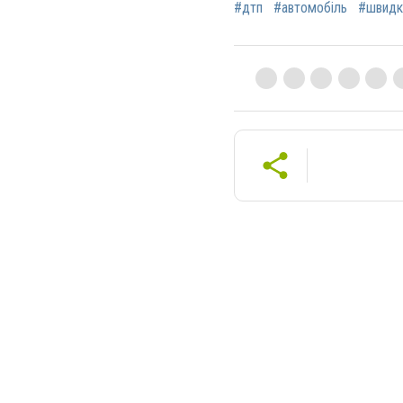
#дтп
#автомобіль
#швидк