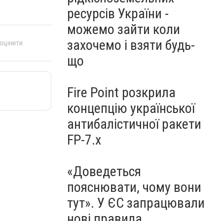
ресурсів України -
можемо зайти коли
захочемо і взяти будь-
 оцінити
що
Fire Point розкрила
концепцію української
антибалістичної ракети
FP-7.x
«Доведеться
пояснювати, чому вони
тут». У ЄС запрацювали
нові правила