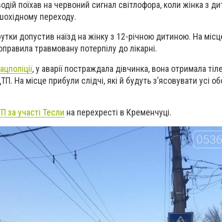
водій поїхав на червоний сигнал світлофора, коли жінка з д
шохідному переходу.
утки допустив наїзд на жінку з 12-річною дитиною. На місц
оправила травмовану потерпілу до лікарні.
ацполіції
, у аварії постраждала дівчинка, вона о
тримала тіл
ДТП.
На місце прибули слідчі, які й будуть з’ясовувати усі о
П за участі Тесли
на перехресті в Кременчуці.