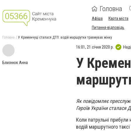
Головна
Афіша
Карта міста
Питання-відповідь
Головна
У Кременчуці сталася ДТП: водій маршрутки травмував жінку
16:01, 21 січня 2020 р.
Над
У Кремен
Близнюк Анна
маршрутк
Як повідомляє пресслужба
Героїв України сталася 
Коли патрульні прибули 
водій маршрутного таксі 