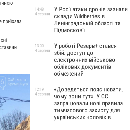
итиною
У Росії атаки дронів зазнали
14:48
4 серпня
склади Wildberries в
е приїхала
Ленінградській області та
Підмосков’ї
есні
У роботі Резерв+ стався
13:00
бставини
4 серпня
збій: доступ до
електронних військово-
облікових документів
обмежений
«Доведеться пояснювати,
12:19
4 серпня
чому вони тут». У ЄС
запрацювали нові правила
тимчасового захисту для
українських чоловіків