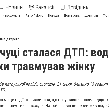
Новини
Вакансії
Довідник
Нерухомість
Авто / Мото
Погода
Довідкова
Дозвілля
Фот
ійне джерело
чуці сталася ДТП: вод
и травмував жінку
 патрульної поліції, сьогодні, 21 січня, близько 15 години,
ДТП.
на місце події, то виявилося, що порушивши правила дорож
не пропустив пішоходів. На той час він н
е перевозив людей