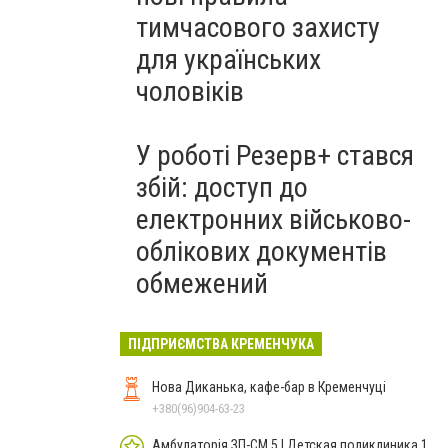
тимчасового захисту
для українських
чоловіків
У роботі Резерв+ стався
збій: доступ до
електронних військово-
облікових документів
обмежений
ПІДПРИЄМСТВА КРЕМЕНЧУКА
Нова Диканька, кафе-бар в Кременчуці
+380(96)904-63-23
Амбулаторія ЗП-СМ 5 | Детская поликлиника 1