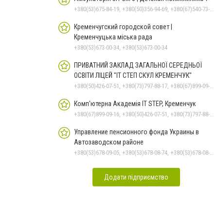
+380(53)675-84-19, +380(50)356-94-69, +380(67)540-73-87
Кременчугский городской совет |
Кременчуцька міська рада
+380(53)673-00-34, +380(53)673-00-34
ПРИВАТНИЙ ЗАКЛАД ЗАГАЛЬНОЇ СЕРЕДНЬОЇ
ОСВІТИ ЛІЦЕЙ "ІТ СТЕП СКУЛ КРЕМЕНЧУК"
+380(50)426-07-51, +380(73)797-88-17, +380(67)899-09-16
Комп'ютерна Академія IT STEP, Кременчук
+380(67)899-09-16, +380(50)426-07-51, +380(73)797-88-17
Управление пенсионного фонда Украины в
Автозаводском районе
+380(53)678-09-05, +380(53)678-08-74, +380(53)678-08-83, +380(53)678-08-41, +380(53)678-08-86
Додати підприємство