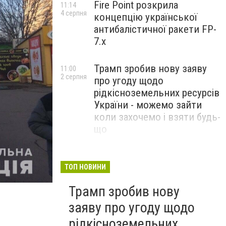
Fire Point розкрила
11:14
4 серпня
концепцію української
антибалістичної ракети FP-
7.x
Трамп зробив нову заяву
11:00
2 серпня
про угоду щодо
рідкісноземельних ресурсів
України - можемо зайти
коли захочемо і взяти будь-
що
Спецоперація “Чесний
18:22
31 липня
призов”: ДБР проводить
ТОП НОВИНИ
масові обшуки у понад 100
Трамп зробив нову
ТЦК по всій Україні
заяву про угоду щодо
рідкісноземельних