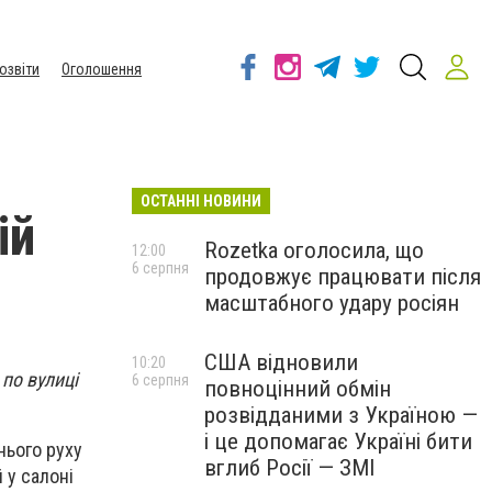
озвіти
Оголошення
ОСТАННІ НОВИНИ
ій
Rozetka оголосила, що
12:00
6 серпня
продовжує працювати після
масштабного удару росіян
США відновили
10:20
 по вулиці
6 серпня
повноцінний обмін
розвідданими з Україною —
і це допомагає Україні бити
нього руху
вглиб Росії — ЗМІ
 у салоні