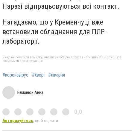
Наразі відпрацьовуються всі контакт.
Нагадаємо, що у Кременчуці вже
встановили обладнання для ПЛР-
лабораторії.
Якщо ви помітили помилку, виділіть необхідний текст і натисніть Ctrl + Enter, щоб
повідомити про це редакцію
#коронавірус
#хворі
#лікарня
Близнюк Анна
0,0
Авторизуйтесь
, щоб оцінити