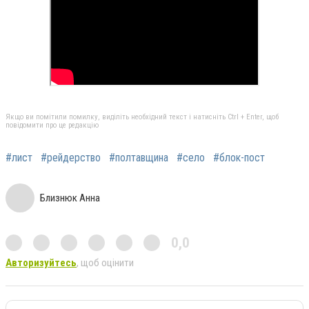
Якщо ви помітили помилку, виділіть необхідний текст і натисніть Ctrl + Enter, щоб
повідомити про це редакцію
#лист
#рейдерство
#полтавщина
#село
#блок-пост
Близнюк Анна
0,0
Авторизуйтесь
, щоб оцінити