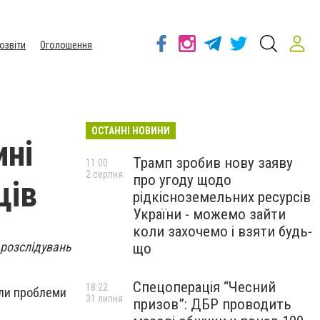
озвіти
Оголошення
ОСТАННІ НОВИНИ
ині
Трамп зробив нову заяву
11:00
2 серпня
про угоду щодо
ців
рідкісноземельних ресурсів
України - можемо зайти
коли захочемо і взяти будь-
 розслідувань
що
Спецоперація “Чесний
18:22
мали проблеми
31 липня
призов”: ДБР проводить