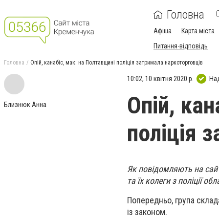
Головна
Афіша
Карта міста
Питання-відповідь
Головна
Опій, канабіс, мак: на Полтавщині поліція затримала наркоторговців
10:02, 10 квітня 2020 р.
На
Опій, кан
Близнюк Анна
поліція 
Як повідомляють на сайті
та їх колеги з поліції о
Попередньо, група склада
із законом.