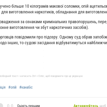
учено більше 10 кілограмів макової соломки, опій ацетильо
ри для виготовлення наркотиків, обладнання для виготовлен
овадження за ознаками кримінальних правопорушень, пере
конне виготовлення чи збут наркотичних засобів).
рговців повідомили про підозру. Одному суд обрав запобіж
щодо інших, то судові засідання відбуватимуться найближч
бхідний текст і натисніть Ctrl + Enter, щоб повідомити про це редакцію
іція
#опій
#канабіс
0,0
Оцініть першим
Авторизуйтесь
, щоб