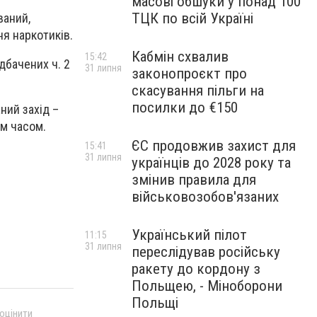
масові обшуки у понад 100
ТЦК по всій Україні
ваний,
ня наркотиків.
Кабмін схвалив
15:42
дбачених ч. 2
31 липня
законопроєкт про
скасування пільги на
посилки до €150
ний захід –
им часом.
ЄС продовжив захист для
15:41
31 липня
українців до 2028 року та
змінив правила для
військовозобов'язаних
Український пілот
11:15
31 липня
переслідував російську
ракету до кордону з
Польщею, - Міноборони
Польщі
 оцінити