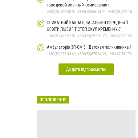
городской военный комиссариат
+380(53)662-00-54, +380(53)663-51-71, +380(53)662-10-35
ПРИВАТНИЙ ЗАКЛАД ЗАГАЛЬНОЇ СЕРЕДНЬОЇ
ОСВІТИ ЛІЦЕЙ "ІТ СТЕП СКУЛ КРЕМЕНЧУК"
+380(50)426-07-51, +380(73)797-88-17, +380(67)899-09-16
Амбулаторія ЗП-СМ 5 | Детская поликлиника 1
+380(50)356-94-69, +380(53)675-84-19, +380(67)540-73-87
Додати підприємство
ОГОЛОШЕННЯ