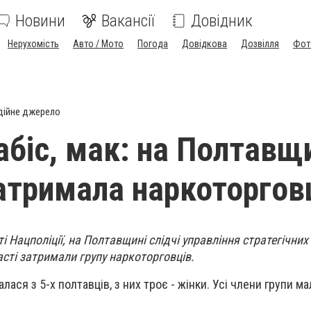
Новини
Вакансії
Довідник
Нерухомість
Авто / Мото
Погода
Довідкова
Дозвілля
Фот
дійне джерело
абіс, мак: на Полтавщ
затримала наркоторгов
 Нацполіції, на Полтавщині слідчі управління стратегічних
бласті затримали групу наркоторговців.
лася з 5-х полтавців, з них троє - жінки. Усі члени групи 