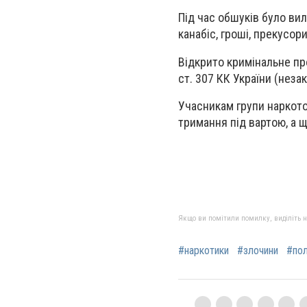
Під час обшуків було вил
канабіс, гроші, прекусо
Відкрито кримінальне пр
ст. 307 КК України (неза
Учасникам групи наркото
тримання під вартою, а 
Якщо ви помітили помилку, виділіть нео
#наркотики
#злочини
#пол