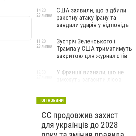
США заявили, що відбили
14:23
29 липня
ракетну атаку Ірану та
завдали ударів у відповідь
Зустріч Зеленського і
11:20
29 липня
Трампа у США триматимуть
закритою для журналістів
У Франції визнали, що не
12:50
27 липня
зможуть загасити лісові
пожежі біля Бордо до осені
ТОП НОВИНИ
ЄС продовжив захист
для українців до 2028
року та змінив правила