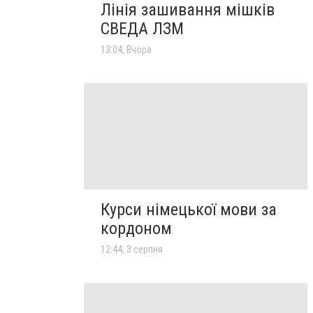
Лінія зашивання мішків
СВЕДА ЛЗМ
13:04, Вчора
Курси німецької мови за
кордоном
12:44, 3 серпня