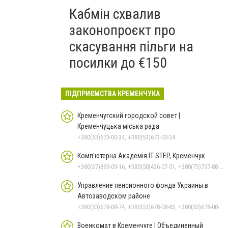
Кабмін схвалив
законопроєкт про
скасування пільги на
посилки до €150
ПІДПРИЄМСТВА КРЕМЕНЧУКА
Кременчугский городской совет |
Кременчуцька міська рада
+380(53)673-00-34, +380(53)673-00-34
Комп'ютерна Академія IT STEP, Кременчук
+380(67)899-09-16, +380(50)426-07-51, +380(73)797-88-17
Управление пенсионного фонда Украины в
Автозаводском районе
+380(53)678-08-74, +380(53)678-08-83, +380(53)678-08-41, +380(53)678-08-86, +380(53)678-09-05
Военкомат в Кременчуге | Объединенный