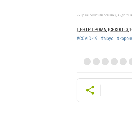
Якщо ви помітили помилку, виділіть нео
ЦЕНТР ГРОМАДСЬКОГО ЗДО
#COVID-19
#вірус
#корона