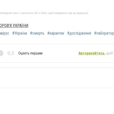
бхідний текст і натисніть Ctrl + Enter, щоб повідомити про це редакцію
РОВ’Я УКРАЇНИ
вірус
#Україна
#смерть
#карантин
#дослідження
#лаборатор
0,0
Оцініть першим
Авторизуйтесь
, щоб