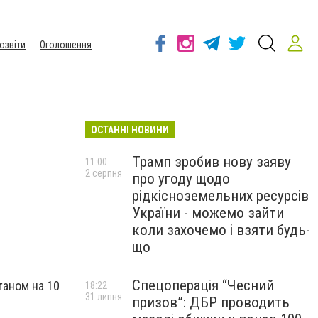
озвіти
Оголошення
ОСТАННІ НОВИНИ
Трамп зробив нову заяву
11:00
2 серпня
про угоду щодо
рідкісноземельних ресурсів
України - можемо зайти
коли захочемо і взяти будь-
що
Спецоперація “Чесний
станом на 10
18:22
31 липня
призов”: ДБР проводить