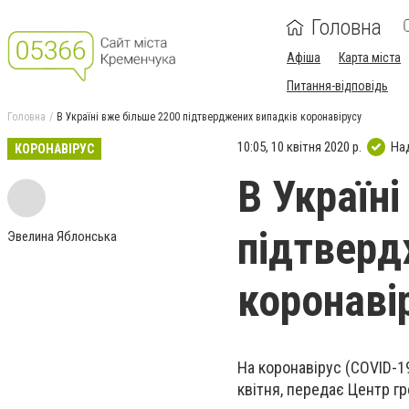
Головна
Афіша
Карта міста
Питання-відповідь
Головна
В Україні вже більше 2200 підтверджених випадків коронавірусу
10:05, 10 квітня 2020 р.
На
КОРОНАВІРУС
В Україн
підтверд
Эвелина Яблонська
коронаві
На коронавірус (COVID-19
квітня, передає Центр г