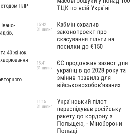
масові обшуки у понад 100
 методом ПЛР
ТЦК по всій Україні
Кабмін схвалив
15:42
 Івано-
31 липня
законопроєкт про
адків,
скасування пільги на
посилки до €150
та 40 жінок.
захворювання
ЄС продовжив захист для
15:41
31 липня
українців до 2028 року та
змінив правила для
повторного
військовозобов'язаних
Український пілот
11:15
31 липня
переслідував російську
ракету до кордону з
Польщею, - Міноборони
Польщі