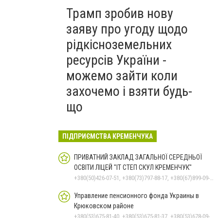
Трамп зробив нову
заяву про угоду щодо
рідкісноземельних
ресурсів України -
можемо зайти коли
захочемо і взяти будь-
що
ПІДПРИЄМСТВА КРЕМЕНЧУКА
ПРИВАТНИЙ ЗАКЛАД ЗАГАЛЬНОЇ СЕРЕДНЬОЇ
ОСВІТИ ЛІЦЕЙ "ІТ СТЕП СКУЛ КРЕМЕНЧУК"
+380(50)426-07-51, +380(73)797-88-17, +380(67)899-09-16
Управление пенсионного фонда Украины в
Крюковском районе
+380(53)675-81-40, +380(53)675-81-37, +380(53)678-09-01, +380(53)675-81-32, +380(53)675-81-33, +380(53)675-81-38, +380(53)675-81-31, +380(53)678-08-87