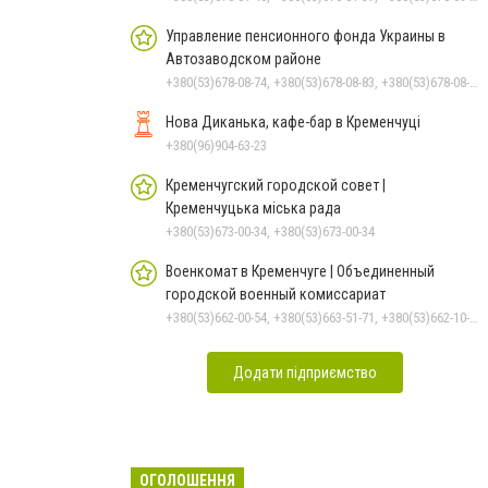
Управление пенсионного фонда Украины в
Автозаводском районе
+380(53)678-08-74, +380(53)678-08-83, +380(53)678-08-41, +380(53)678-08-86, +380(53)678-09-05
Нова Диканька, кафе-бар в Кременчуці
+380(96)904-63-23
Кременчугский городской совет |
Кременчуцька міська рада
+380(53)673-00-34, +380(53)673-00-34
Военкомат в Кременчуге | Объединенный
городской военный комиссариат
+380(53)662-00-54, +380(53)663-51-71, +380(53)662-10-35
Додати підприємство
ОГОЛОШЕННЯ