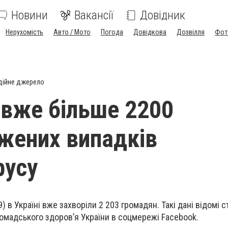
Новини
Вакансії
Довідник
Нерухомість
Авто / Мото
Погода
Довідкова
Дозвілля
Фот
дійне джерело
і вже більше 2200
жених випадків
русу
) в Україні вже захворіли 2 203 громадян. Такі дані відомі 
ромадського здоров’я України в соцмережі
Facebook
.