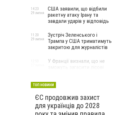
США заявили, що відбили
14:23
29 липня
ракетну атаку Ірану та
завдали ударів у відповідь
Зустріч Зеленського і
11:20
29 липня
Трампа у США триматимуть
закритою для журналістів
У Франції визнали, що не
12:50
27 липня
зможуть загасити лісові
пожежі біля Бордо до осені
ТОП НОВИНИ
ЄС продовжив захист
для українців до 2028
року та змінив правила