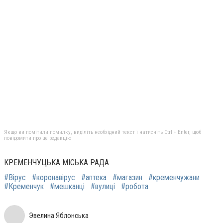
Якщо ви помітили помилку, виділіть необхідний текст і натисніть Ctrl + Enter, щоб
повідомити про це редакцію
КРЕМЕНЧУЦЬКА МІСЬКА РАДА
#Вірус
#коронавірус
#аптека
#магазин
#кременчужани
#Кременчук
#мешканці
#вулиці
#робота
Эвелина Яблонська