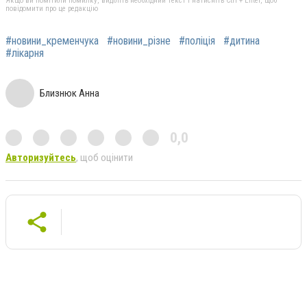
Якщо ви помітили помилку, виділіть необхідний текст і натисніть Ctrl + Enter, щоб
повідомити про це редакцію
#новини_кременчука
#новини_різне
#поліція
#дитина
#лікарня
Близнюк Анна
0,0
Авторизуйтесь
, щоб оцінити