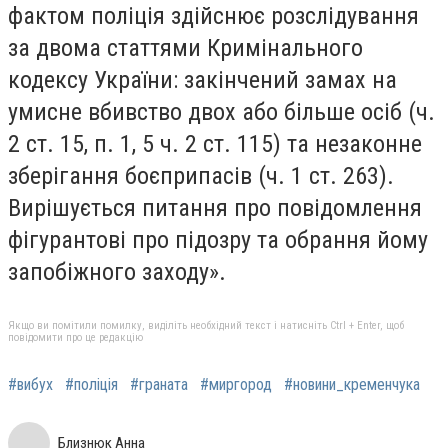
фактом поліція здійснює розслідування
за двома статтями Кримінального
кодексу України: закінчений замах на
умисне вбивство двох або більше осіб (ч.
2 ст. 15, п. 1, 5 ч. 2 ст. 115) та незаконне
зберігання боєприпасів (ч. 1 ст. 263).
Вирішується питання про повідомлення
фігурантові про підозру та обрання йому
запобіжного заходу».
Якщо ви помітили помилку, виділіть необхідний текст і натисніть Ctrl + Enter, щоб
повідомити про це редакцію
#вибух
#поліція
#граната
#миргород
#новини_кременчука
Близнюк Анна