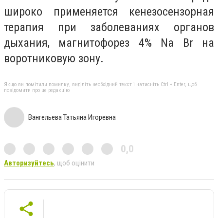
широко применяется кенезосензорная
терапия при заболеваниях органов
дыхания, магнитофорез 4% Na Br на
воротниковую зону.
Якщо ви помітили помилку, виділіть необхідний текст і натисніть Ctrl + Enter, щоб
повідомити про це редакцію
Вангельева Татьяна Игоревна
0,0
Авторизуйтесь
, щоб оцінити