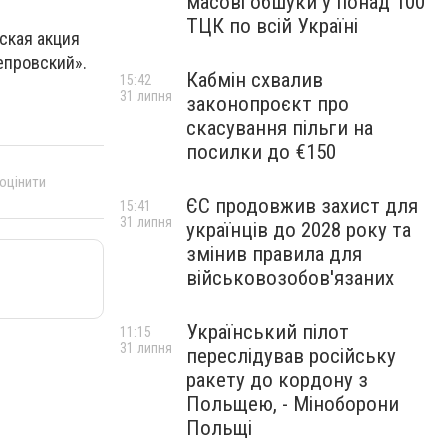
масові обшуки у понад 100
ТЦК по всій Україні
ская акция
епровский».
Кабмін схвалив
15:42
31 липня
законопроєкт про
скасування пільги на
посилки до €150
 оцінити
ЄС продовжив захист для
15:41
31 липня
українців до 2028 року та
змінив правила для
військовозобов'язаних
Український пілот
11:15
31 липня
переслідував російську
ракету до кордону з
Польщею, - Міноборони
Польщі