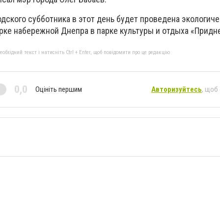
дского субботника в этот день будет проведена экологиче
орке набережной Днепра в парке культуры и отдыха «Придн
бхідний текст і натисніть Ctrl + Enter, щоб повідомити про це редакцію
0,0
Оцініть першим
Авторизуйтесь
, щоб