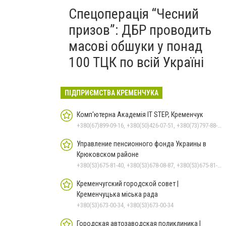
Спецоперація “Чесний
призов”: ДБР проводить
масові обшуки у понад
100 ТЦК по всій Україні
ПІДПРИЄМСТВА КРЕМЕНЧУКА
Комп'ютерна Академія IT STEP, Кременчук
+380(67)899-09-16, +380(50)426-07-51, +380(73)797-88-17
Управление пенсионного фонда Украины в
Крюковском районе
+380(53)675-81-40, +380(53)678-08-87, +380(53)675-81-31, +380(53)675-81-38, +380(53)675-81-33, +380(53)675-81-37, +380(53)675-81-32, +380(53)678-09-01
Кременчугский городской совет |
Кременчуцька міська рада
+380(53)673-00-34, +380(53)673-00-34
Городская автозаводская поликлиника |