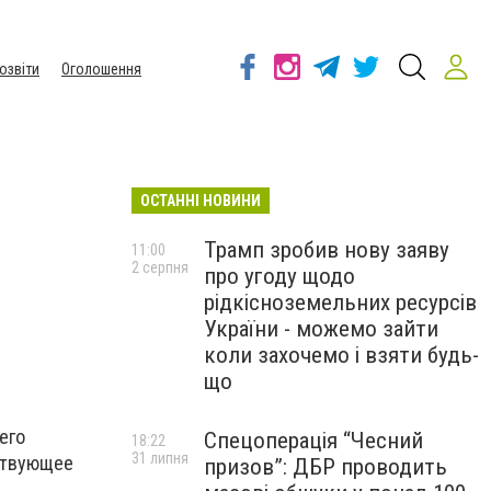
озвіти
Оголошення
ОСТАННІ НОВИНИ
Трамп зробив нову заяву
11:00
2 серпня
про угоду щодо
рідкісноземельних ресурсів
України - можемо зайти
коли захочемо і взяти будь-
що
его
Спецоперація “Чесний
18:22
31 липня
тствующее
призов”: ДБР проводить