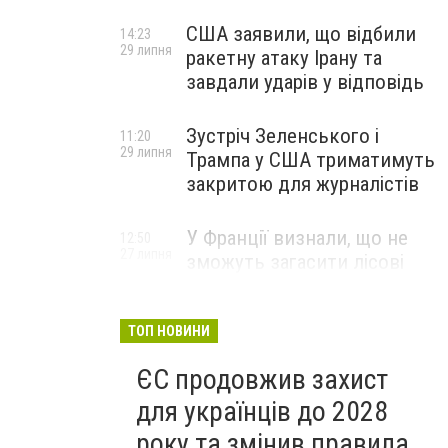
США заявили, що відбили
14:23
29 липня
ракетну атаку Ірану та
завдали ударів у відповідь
Зустріч Зеленського і
11:20
29 липня
Трампа у США триматимуть
закритою для журналістів
У Франції визнали, що не
12:50
27 липня
зможуть загасити лісові
пожежі біля Бордо до осені
ТОП НОВИНИ
ЄС продовжив захист
для українців до 2028
року та змінив правила