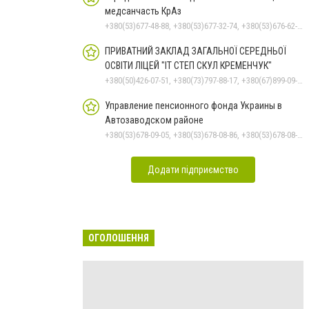
медсанчасть КрАз
+380(53)677-48-88, +380(53)677-32-74, +380(53)676-62-99, +380536766187
ПРИВАТНИЙ ЗАКЛАД ЗАГАЛЬНОЇ СЕРЕДНЬОЇ
ОСВІТИ ЛІЦЕЙ "ІТ СТЕП СКУЛ КРЕМЕНЧУК"
+380(50)426-07-51, +380(73)797-88-17, +380(67)899-09-16
Управление пенсионного фонда Украины в
Автозаводском районе
+380(53)678-09-05, +380(53)678-08-86, +380(53)678-08-41, +380(53)678-08-83, +380(53)678-08-74
Додати підприємство
ОГОЛОШЕННЯ