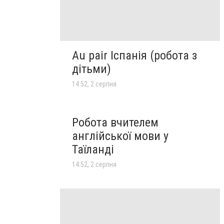
Au pair Іспанія (робота з
дітьми)
14:52, 2 серпня
Робота вчителем
англійської мови у
Таїланді
14:52, 2 серпня