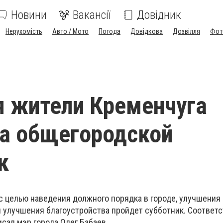
Новини
Вакансії
Довідник
Нерухомість
Авто / Мото
Погода
Довідкова
Дозвілля
Фот
я жители Кременчуга
а общегородской
к
с целью наведения должного порядка в городе, улучшения 
и улучшения благоустройства пройдет субботник. Соотве
сал мэр города Олег Бабаев.