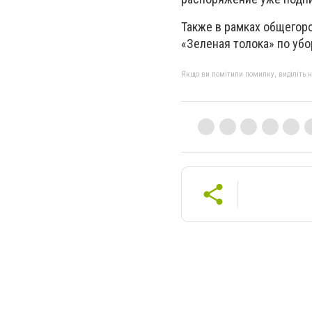
Также в рамках общегоро
«Зеленая толока» по уб
Якщо ви помітили помилку, виділіть нео