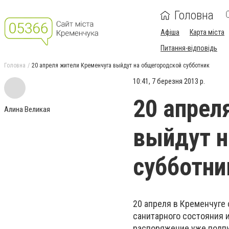
Головна
Афіша
Карта міста
Питання-відповідь
Головна
20 апреля жители Кременчуга выйдут на общегородской субботник
10:41, 7 березня 2013 р.
20 апрел
Алина Великая
выйдут н
субботни
20 апреля в Кременчуге 
санитарного состояния 
распоряжение уже подпи