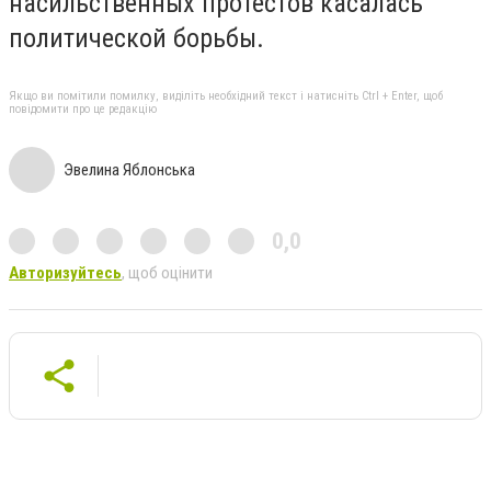
насильственных протестов касалась
политической борьбы.
Якщо ви помітили помилку, виділіть необхідний текст і натисніть Ctrl + Enter, щоб
повідомити про це редакцію
Эвелина Яблонська
0,0
Авторизуйтесь
, щоб оцінити