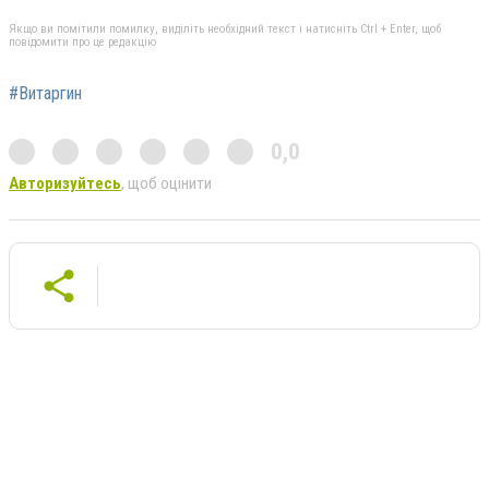
Якщо ви помітили помилку, виділіть необхідний текст і натисніть Ctrl + Enter, щоб
повідомити про це редакцію
#Витаргин
0,0
Авторизуйтесь
, щоб оцінити