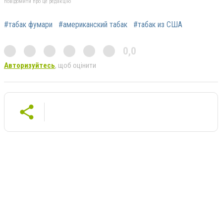
повідомити про це редакцію
#табак фумари
#американский табак
#табак из США
0,0
Авторизуйтесь
, щоб оцінити