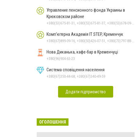
Управление пенсионного фонда Украины в
Крюковском районе
+380(53)675-81-31, +380(53)675-81-37, +380(53)678-09-01, +380(53)675-81-32, +380(53)675-81-40, +380(53)675-81-33, +380(53)675-81-38, +380(53)678-08-87
Комп'ютерна Академія IT STEP, Кременчук
+380(67)899-09-16, +380(50)426-07-51, +380(73)797-88-17
Нова Диканька, кафе-бар в Кременчуці
+380(96)904-63-23
Система сповіщення населення
+380(67)350-44-68, +380(67)340-49-59
Додати підприємство
ОГОЛОШЕННЯ