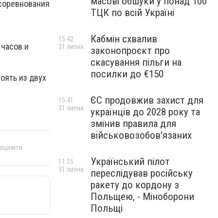
масові обшуки у понад 100
 соревнования
ТЦК по всій Україні
Кабмін схвалив
15:42
 часов и
31 липня
законопроєкт про
скасування пільги на
посилки до €150
оять из двух
ЄС продовжив захист для
15:41
31 липня
українців до 2028 року та
змінив правила для
військовозобов'язаних
 оцінити
Український пілот
11:15
31 липня
переслідував російську
ракету до кордону з
Польщею, - Міноборони
Польщі