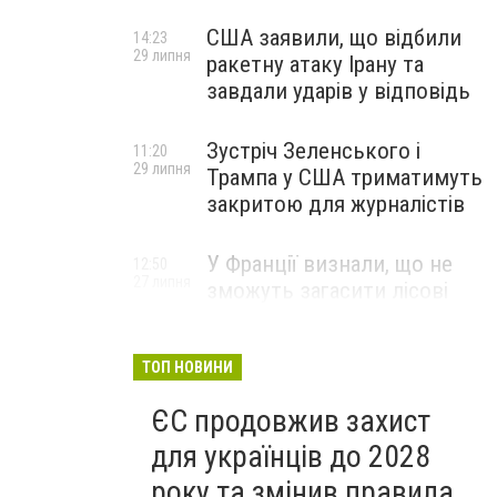
США заявили, що відбили
14:23
29 липня
ракетну атаку Ірану та
завдали ударів у відповідь
Зустріч Зеленського і
11:20
29 липня
Трампа у США триматимуть
закритою для журналістів
У Франції визнали, що не
12:50
27 липня
зможуть загасити лісові
пожежі біля Бордо до осені
ТОП НОВИНИ
ЄС продовжив захист
для українців до 2028
року та змінив правила