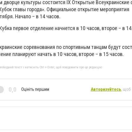
ком дворце культуры состоится IX Открытые Всеукраинские
Кубок главы города». Официальное открытие мероприятия
тября. Начало – в 14 часов.
Кубка первое отделение начнется в 10 часов, второе – в 14
краинские соревнования по спортивным танцам будут сост
ение планируют начать в 10 часов, второе – в 15 часов.
бхідний текст і натисніть Ctrl + Enter, щоб повідомити про це редакцію
0,0
Оцініть першим
Авторизуйтесь
, щоб