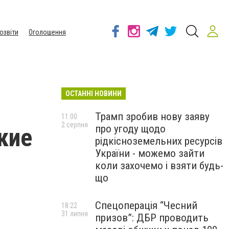
озвіти
Оголошення
ОСТАННІ НОВИНИ
Трамп зробив нову заяву
11:00
2 серпня
про угоду щодо
кие
рідкісноземельних ресурсів
України - можемо зайти
коли захочемо і взяти будь-
що
Спецоперація “Чесний
18:22
31 липня
призов”: ДБР проводить