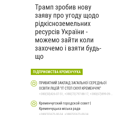
Трамп зробив нову
заяву про угоду щодо
рідкісноземельних
ресурсів України -
можемо зайти коли
захочемо і взяти будь-
що
ПІДПРИЄМСТВА КРЕМЕНЧУКА
ПРИВАТНИЙ ЗАКЛАД ЗАГАЛЬНОЇ СЕРЕДНЬОЇ
ОСВІТИ ЛІЦЕЙ "ІТ СТЕП СКУЛ КРЕМЕНЧУК"
+380(50)426-07-51, +380(73)797-88-17, +380(67)899-09-16
Кременчугский городской совет |
Кременчуцька міська рада
+380(53)673-00-34, +380(53)673-00-34