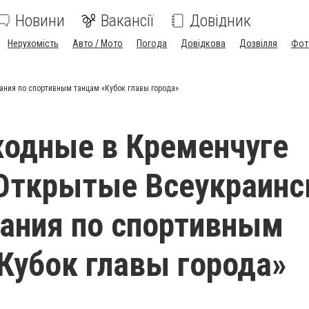
Новини
Вакансії
Довідник
Нерухомість
Авто / Мото
Погода
Довідкова
Дозвілля
Фот
ания по спортивным танцам «Кубок главы города»
ходные в Кременчуге
Открытые Всеукраинс
ания по спортивным
Кубок главы города»