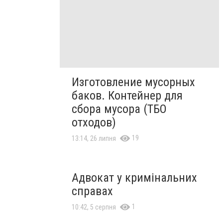
Изготовление мусорных
баков. Контейнер для
сбора мусора (ТБО
отходов)
19
13:14, 26 липня
Адвокат у кримінальних
справах
1
10:42, 5 серпня