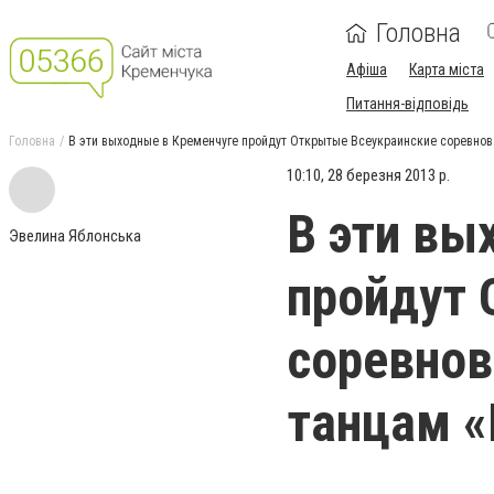
Головна
Афіша
Карта міста
Питання-відповідь
Головна
В эти выходные в Кременчуге пройдут Открытые Всеукраинские соревнов
10:10, 28 березня 2013 р.
В эти вы
Эвелина Яблонська
пройдут 
соревнов
танцам «