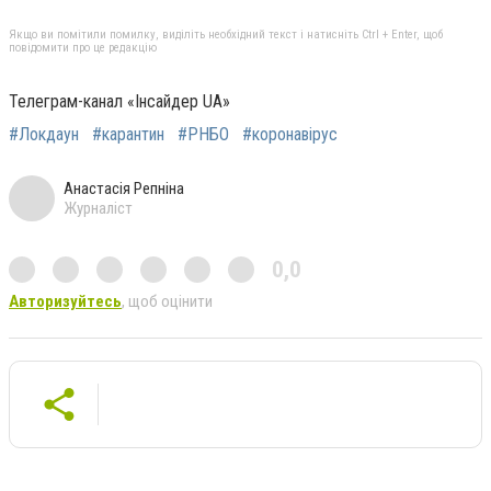
Якщо ви помітили помилку, виділіть необхідний текст і натисніть Ctrl + Enter, щоб
повідомити про це редакцію
Телеграм-канал «Інсайдер UA»
#Локдаун
#карантин
#РНБО
#коронавірус
Анастасія Репніна
Журналіст
0,0
Авторизуйтесь
, щоб оцінити