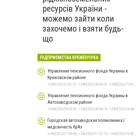
ресурсів України -
можемо зайти коли
захочемо і взяти будь-
що
ПІДПРИЄМСТВА КРЕМЕНЧУКА
Управление пенсионного фонда Украины в
Крюковском районе
+380(53)675-81-37, +380(53)678-09-01, +380(53)675-81-32, +380(53)675-81-40, +380(53)675-81-33, +380(53)675-81-38, +380(53)675-81-31, +380(53)678-08-87
Управление пенсионного фонда Украины в
Автозаводском районе
+380(53)678-09-05, +380(53)678-08-74, +380(53)678-08-83, +380(53)678-08-41, +380(53)678-08-86
Городская автозаводская поликлиника |
медсанчасть КрАз
+380(53)677-48-88, +380(53)677-32-74, +380(53)676-62-99, +380536766187