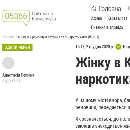
Головна
Афіша
Карта міста
Питання-відповідь
Головна
Жінку в Кременчуці затримали з наркотиками (ФОТО)
15:13, 2 грудня 2020 р.
Над
ЗДАЛИ НЕРВИ
Жінку в 
наркотик
Анастасія Репніна
Журналіст
У нашому місті вчора, бл
речовини, передається н
Як зазначається, до пол
закладів знаходиться жін