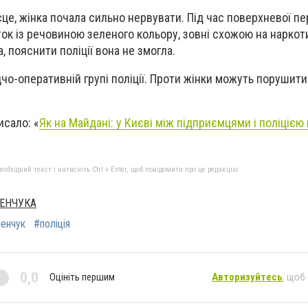
це, жінка почала сильно нервувати. Під час поверхневої пер
ок із речовиною зеленого кольору, зовні схожою на наркот
, пояснити поліції вона не змогла.
дчо-оперативній групі поліції. Проти жінки можуть порушит
исало: «
Як на Майдані: у Києві між підприємцями і поліцією
бхідний текст і натисніть Ctrl + Enter, щоб повідомити про це редакцію
МЕНЧУКА
енчук
#поліція
0,0
Оцініть першим
Авторизуйтесь
, щоб