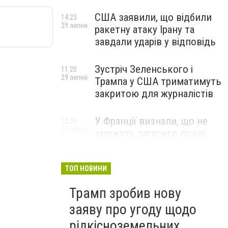
США заявили, що відбили
14:23
29 липня
ракетну атаку Ірану та
завдали ударів у відповідь
Зустріч Зеленського і
11:20
29 липня
Трампа у США триматимуть
закритою для журналістів
У Франції визнали, що не
12:50
27 липня
зможуть загасити лісові
пожежі біля Бордо до осені
ТОП НОВИНИ
Трамп зробив нову
заяву про угоду щодо
рідкісноземельних