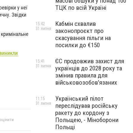
масові обшуки у понад 100
ТЦК по всій Україні
евірки у неї
ичну. Звідки
Кабмін схвалив
15:42
31 липня
законопроєкт про
и кримінальне
скасування пільги на
посилки до €150
 виникли
ЄС продовжив захист для
15:41
31 липня
українців до 2028 року та
змінив правила для
військовозобов'язаних
Український пілот
11:15
31 липня
переслідував російську
ракету до кордону з
Польщею, - Міноборони
 оцінити
Польщі