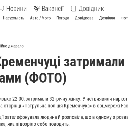
Новини
Вакансії
Довідник
Нерухомість
Авто / Мото
Погода
Довідкова
Дозвілля
Фот
ійне джерело
Кременчуці затримали 
ами (ФОТО)
изько 22:00, затримали 32-річну жінку. У неї виявили наркот
а сторінці «Патрульна поліція Кременчука» в соцмережі
Fa
іції зателефонувала людина й розповіла, що в одному з роз
ка, яка підозріло себе поводить.