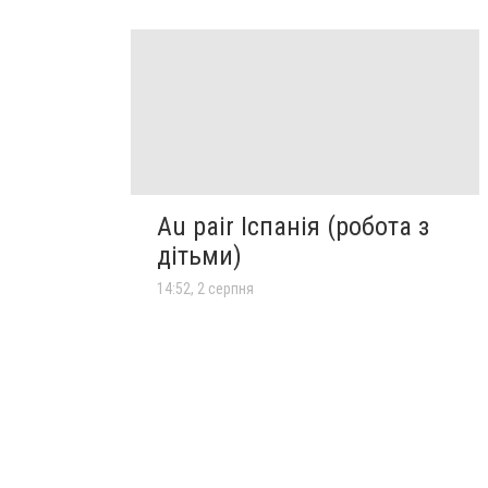
Au pair Іспанія (робота з
дітьми)
14:52, 2 серпня