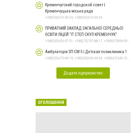
Кременчугский городской совет |
Кременчуцька міська рада
+380(53)673-00-34, +380(53)673-00-34
ПРИВАТНИЙ ЗАКЛАД ЗАГАЛЬНОЇ СЕРЕДНЬОЇ
ОСВІТИ ЛІЦЕЙ "ІТ СТЕП СКУЛ КРЕМЕНЧУК"
+380(50)426-07-51, +380(73)797-88-17, +380(67)899-09-16
Амбулаторія ЗП-СМ 5 | Детская поликлиника 1
+380(53)675-84-19, +380(50)356-94-69, +380(67)540-73-87
Додати підприємство
ОГОЛОШЕННЯ