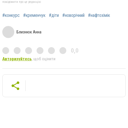
повідомити про це редакцію
#конкурс
#кременчук
#діти
#новорічний
#нафтохімік
Близнюк Анна
0,0
Авторизуйтесь
, щоб оцінити