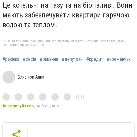
Це котельні на газу та на біопаливі. Вони
мають забезпечувати
квартири
гарячою
водою та теплом.
Якщо ви помітили помилку, виділіть необхідний текст і натисніть Ctrl + Enter, щоб
повідомити про це редакцію
#раківка
#сесія
#рішення
#депутати
#кредит
#кременчук
Близнюк Анна
0,0
Авторизуйтесь
, щоб оцінити