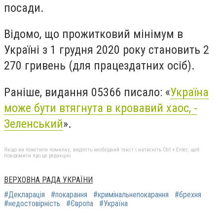
посади.
Відомо, що прожитковий мінімум в
Україні з 1 грудня 2020 року становить 2
270 гривень (для працездатних осіб).
Раніше, видання 05366 писало: «
Україна
може бути втягнута в кровавий хаос, -
Зеленський
».
Якщо ви помітили помилку, виділіть необхідний текст і натисніть Ctrl + Enter, щоб
повідомити про це редакцію
ВЕРХОВНА РАДА УКРАЇНИ
#Декларація
#покарання
#кримінальнепокарання
#брехня
#недостовірність
#Європа
#Україна