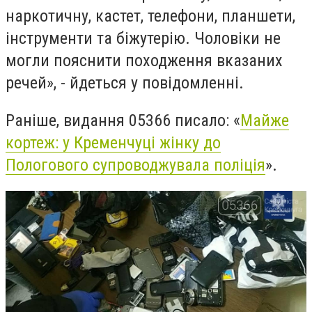
наркотичну, кастет, телефони, планшети,
інструменти та біжутерію. Чоловіки не
могли пояснити походження вказаних
речей», - йдеться у повідомленні.
Раніше, видання 05366 писало: «
Майже
кортеж: у Кременчуці жінку до
Пологового супроводжувала поліція
».