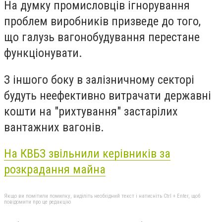
На думку промисловців ігнорування
проблем виробників призведе до того,
що галузь вагонобудування перестане
функціонувати.
З іншого боку в залізничному секторі
будуть неефективно витрачати державні
кошти на "рихтування" застарілих
вантажних вагонів.
На
КВБЗ
звільнили керівників за
розкрадання майна
Якщо ви помітили помилку, виділіть необхідний текст і натисніть Ctrl + Enter, щоб
повідомити про це редакцію