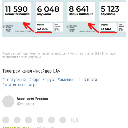
Якщо ви помітили помилку, виділіть необхідний текст і натисніть Ctrl + Enter, щоб
повідомити про це редакцію
Телеграм-канал «Інсайдер UA»
#Тестування
#коронавірус
#зменшення
#тести
#статистика
#гра
Анастасія Репніна
Журналіст
0,0