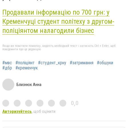
Продавали інформацію по 700 грн: у
Кременчуці
студент
політеху з другом-
поліціянтом налагодили бізнес
Якщо ви помітили помилку, виділіть необхідний текст і натисніть Ctrl + Enter, щоб
повідомити про це редакцію
#мвс
#поліціянт
#студент_крну
#затримання
#обшуки
#дбр
#кременчук
Близнюк Анна
0,0
Авторизуйтесь
, щоб оцінити