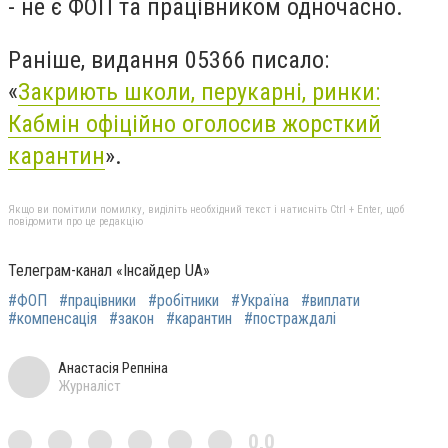
- не є ФОП та працівником одночасно.
Раніше, видання 05366 писало:
«
Закриють школи, перукарні, ринки:
Кабмін офіційно оголосив жорсткий
карантин
».
Якщо ви помітили помилку, виділіть необхідний текст і натисніть Ctrl + Enter, щоб
повідомити про це редакцію
Телеграм-канал «Інсайдер UA»
#ФОП
#працівники
#робітники
#Україна
#виплати
#компенсація
#закон
#карантин
#постраждалі
Анастасія Репніна
Журналіст
0,0