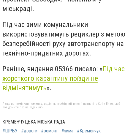
міськраді.
Під час зими комунальники
використовуватимуть рециклер з метою
безперебійності руху автотранспорту на
технічно-придатних дорогах.
Раніше, видання 05366 писало: «
Під час
жорсткого карантину поїзди не
відмінятимуть
».
Якщо ви помітили помилку, виділіть необхідний текст і натисніть Ctrl + Enter, щоб
повідомити про це редакцію
КРЕМЕНЧУЦЬКА МІСЬКА РАДА
#ШРБУ
#дороги
#ремонт
#зима
#Кременчук