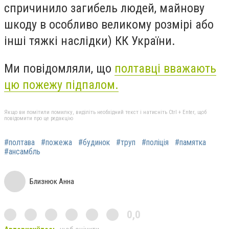
спричинило загибель людей, майнову
шкоду в особливо великому розмірі або
інші тяжкі наслідки) КК України.
Ми повідомляли, що
полтавці вважають
цю пожежу підпалом.
Якщо ви помітили помилку, виділіть необхідний текст і натисніть Ctrl + Enter, щоб
повідомити про це редакцію
#полтава
#пожежа
#будинок
#труп
#поліція
#памятка
#ансамбль
Близнюк Анна
0,0