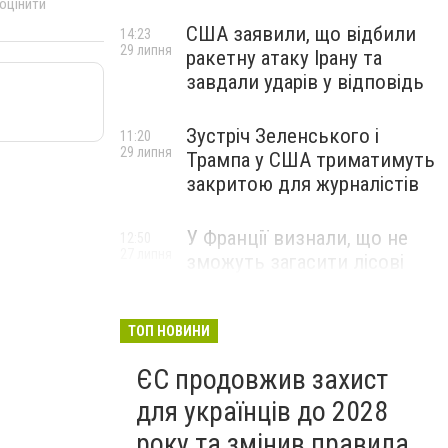
 оцінити
США заявили, що відбили
14:23
29 липня
ракетну атаку Ірану та
завдали ударів у відповідь
Зустріч Зеленського і
11:20
29 липня
Трампа у США триматимуть
закритою для журналістів
У Франції визнали, що не
12:50
27 липня
зможуть загасити лісові
пожежі біля Бордо до осені
ТОП НОВИНИ
ЄС продовжив захист
для українців до 2028
року та змінив правила