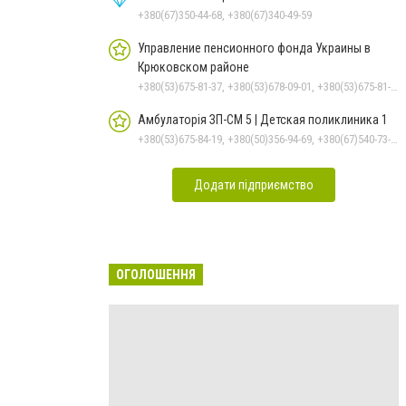
+380(67)350-44-68, +380(67)340-49-59
Управление пенсионного фонда Украины в
Крюковском районе
+380(53)675-81-37, +380(53)678-09-01, +380(53)675-81-32, +380(53)675-81-40, +380(53)675-81-33, +380(53)675-81-38, +380(53)675-81-31, +380(53)678-08-87
Амбулаторія ЗП-СМ 5 | Детская поликлиника 1
+380(53)675-84-19, +380(50)356-94-69, +380(67)540-73-87
Додати підприємство
ОГОЛОШЕННЯ