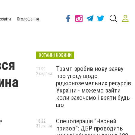
озвіти
Оголошення
ОСТАННІ НОВИНИ
вся
Трамп зробив нову заяву
11:00
2 серпня
про угоду щодо
ина
рідкісноземельних ресурсів
України - можемо зайти
коли захочемо і взяти будь-
що
Спецоперація “Чесний
е
18:22
31 липня
призов”: ДБР проводить