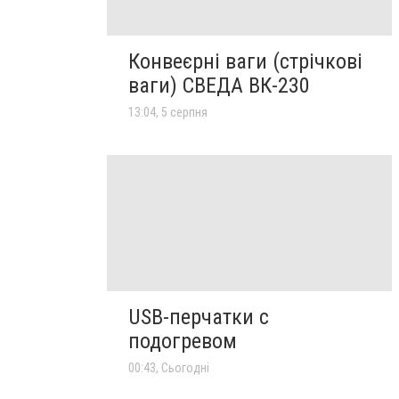
Конвеєрні ваги (стрічкові
ваги) СВЕДА ВК-230
13:04, 5 серпня
USB-перчатки с
подогревом
00:43, Сьогодні