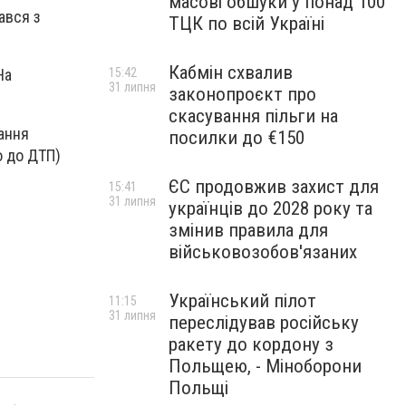
масові обшуки у понад 100
ався з
ТЦК по всій Україні
Кабмін схвалив
15:42
На
31 липня
законопроєкт про
скасування пільги на
вання
посилки до €150
о до ДТП)
ЄС продовжив захист для
15:41
31 липня
українців до 2028 року та
змінив правила для
військовозобов'язаних
Український пілот
11:15
31 липня
переслідував російську
ракету до кордону з
Польщею, - Міноборони
Польщі