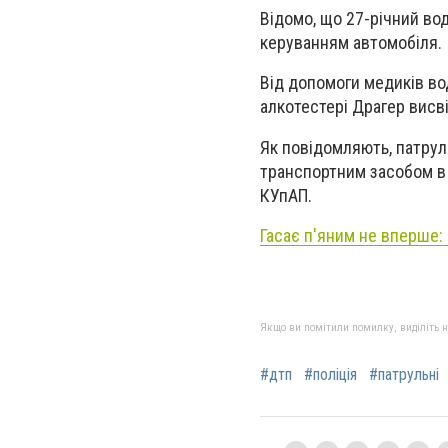
Відомо, що 27-річний вод
керуванням автомобіля.
Від допомоги медиків вод
алкотестері Драгер висві
Як повідомляють, патруль
транспортним засобом в 
КУпАП.
Гасає п'яним не вперше: 
Якщо ви помітили помилку, виділіть нео
#дтп
#поліція
#патрульні