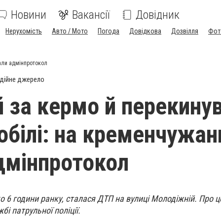
Новини
Вакансії
Довідник
Нерухомість
Авто / Мото
Погода
Довідкова
Дозвілля
Фот
лали адмінпротокол
дійне джерело
й за кермо й перекину
обілі: на кременчужан
дмінпротокол
о 6 години ранку, сталася ДТП на вулиці Молодіжній. Про ц
і патрульної поліції.