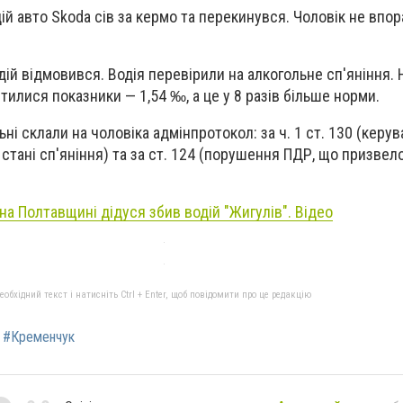
ій авто Skoda сів за кермо та перекинувся. Чоловік не впор
ій відмовився. Водія перевірили на алкогольне сп'яніння. 
тилися показники — 1,54 ‰, а це у 8 разів більше норми.
ні склали на чоловіка адмінпротокол: за ч. 1 ст. 130 (керу
стані сп'яніння) та за ст. 124 (порушення ПДР, що призвел
на Полтавщині дідуся збив водій "Жигулів". Відео
бхідний текст і натисніть Ctrl + Enter, щоб повідомити про це редакцію
#Кременчук