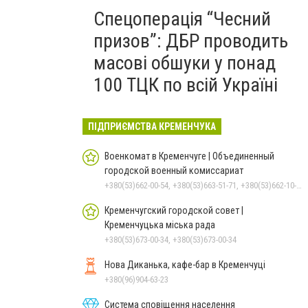
Спецоперація “Чесний
призов”: ДБР проводить
масові обшуки у понад
100 ТЦК по всій Україні
ПІДПРИЄМСТВА КРЕМЕНЧУКА
Военкомат в Кременчуге | Объединенный
городской военный комиссариат
+380(53)662-00-54, +380(53)663-51-71, +380(53)662-10-35
Кременчугский городской совет |
Кременчуцька міська рада
+380(53)673-00-34, +380(53)673-00-34
Нова Диканька, кафе-бар в Кременчуці
+380(96)904-63-23
Система сповіщення населення