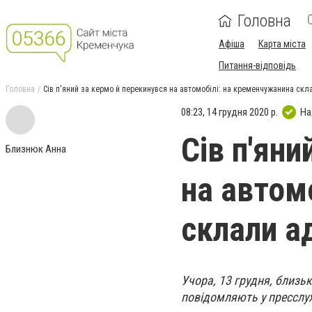
Головна
Афіша
Карта міста
Питання-відповідь
Головна
Сів п'яний за кермо й перекинувся на автомобілі: на кременчужанина ск
08:23, 14 грудня 2020 р.
На
Сів п'яни
Близнюк Анна
на автом
склали а
Учора, 13 грудня, близьк
повідомляють у пресслужб