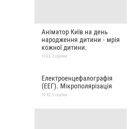
Аніматор Київ на день
народження дитини - мрія
кожної дитини.
15:03, 3 серпня
Електроенцефалографія
(ЕЕГ). Мікрополярізація
10:42, 5 серпня