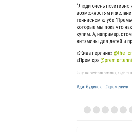
"Люди очень позитивно 
возможностям и желанию
теннисном клубе "Премье
которые мы пока что нак
купим. А, например, ст
витамины для детей и при
«Жива перлина»
@the_or
«Прем'єр»
@premiertenni
Якщо ви помітили помилку, виділіть нео
#дитбудинок
#кременчук