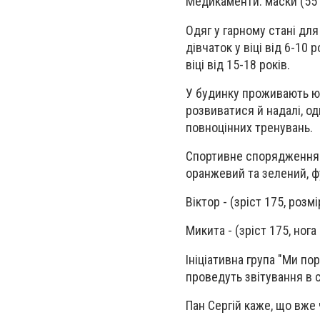
Медикаменти: маски (55 ш
Одяг у гарному стані для 
дівчаток у віці від 6-10 р
віці від 15-18 років.
У будинку проживають юн
розвиватися й надалі, о
повноцінних тренувань.
Спортивне спорядження: д
оранжевий та зелений, фу
Віктор - (зріст 175, розм
Микита - (
зріст 175, нога
Ініціативна група "Ми по
проведуть звітування в 
Пан Сергій каже, що вже