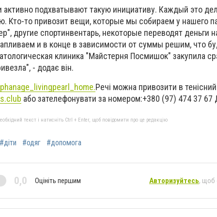
и активно подхватывают такую инициативу. Каждый это де
. Кто-то привозит вещи, которые мы собираем у нашего п
р", другие спортинвентарь, некоторые переводят деньги на
апливаем и в конце в зависимости от суммы решим, что б
оматологическая клиника "Майстерня Посмишок" закупила с
везла", - додає він.
phanage_livingpearl_home.
Речі можна привозити в тенісний
s.club
або зателефонувати за номером:+380 (97) 474 37 67
бхідний текст і натисніть Ctrl + Enter, щоб повідомити про це редакцію
#діти
#одяг
#допомога
0,0
Оцініть першим
Авторизуйтесь
, щоб