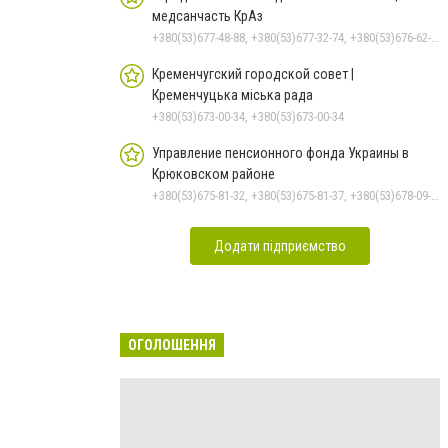
медсанчасть КрАз
+380(53)677-48-88, +380(53)677-32-74, +380(53)676-62-99, +380536766187
Кременчугский городской совет |
Кременчуцька міська рада
+380(53)673-00-34, +380(53)673-00-34
Управление пенсионного фонда Украины в
Крюковском районе
+380(53)675-81-32, +380(53)675-81-37, +380(53)678-09-01, +380(53)675-81-40, +380(53)675-81-33, +380(53)675-81-38, +380(53)675-81-31, +380(53)678-08-87
Додати підприємство
ОГОЛОШЕННЯ