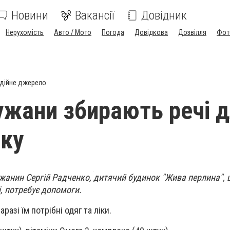
Новини
Вакансії
Довідник
Нерухомість
Авто / Мото
Погода
Довідкова
Дозвілля
Фот
дійне джерело
жани збирають речі 
ку
жанин Сергій Радченко, д
итячий будинок "Жива перлина", 
і, потребує допомоги.
разі їм потрібні одяг та ліки.