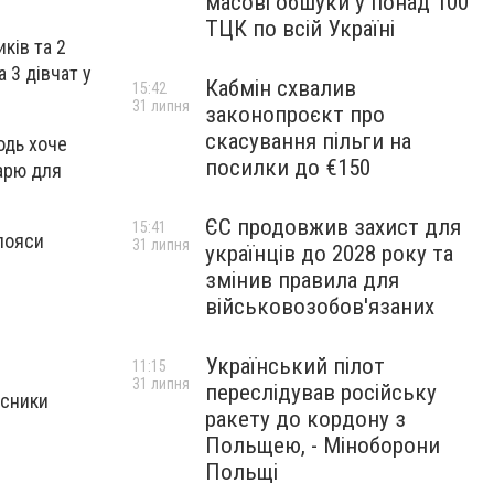
масові обшуки у понад 100
ТЦК по всій Україні
иків та 2
а 3 дівчат у
Кабмін схвалив
15:42
31 липня
законопроєкт про
скасування пільги на
одь хоче
посилки до €150
тарю для
ЄС продовжив захист для
15:41
 пояси
31 липня
українців до 2028 року та
змінив правила для
військовозобов'язаних
Український пілот
11:15
31 липня
переслідував російську
асники
ракету до кордону з
Польщею, - Міноборони
Польщі