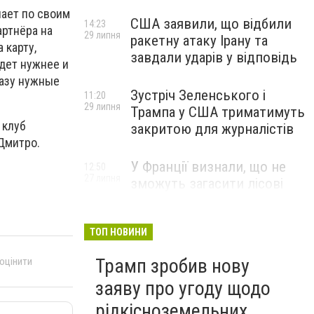
лает по своим
США заявили, що відбили
14:23
артнёра на
29 липня
ракетну атаку Ірану та
 карту,
завдали ударів у відповідь
удет нужнее и
разу нужные
Зустріч Зеленського і
11:20
29 липня
Трампа у США триматимуть
 клуб
закритою для журналістів
 Дмитро.
У Франції визнали, що не
12:50
27 липня
зможуть загасити лісові
пожежі біля Бордо до осені
ТОП НОВИНИ
Трамп зробив нову
 оцінити
заяву про угоду щодо
рідкісноземельних