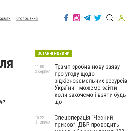
озвіти
Оголошення
ОСТАННІ НОВИНИ
для
Трамп зробив нову заяву
11:00
2 серпня
про угоду щодо
рідкісноземельних ресурсів
України - можемо зайти
коли захочемо і взяти будь-
що
що
Спецоперація “Чесний
18:22
31 липня
призов”: ДБР проводить