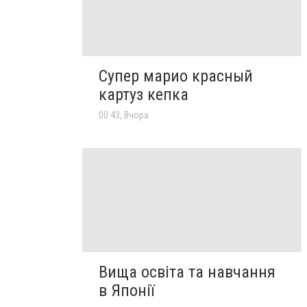
Супер марио красный
картуз кепка
00:43, Вчора
Вища освіта та навчання
в Японії