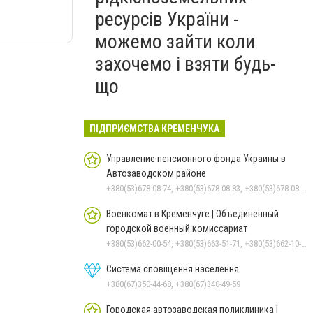
ресурсів України -
можемо зайти коли
захочемо і взяти будь-
що
ПІДПРИЄМСТВА КРЕМЕНЧУКА
Управление пенсионного фонда Украины в
Автозаводском районе
+380(53)678-08-74, +380(53)678-08-83, +380(53)678-08-41, +380(53)678-08-86, +380(53)678-09-05
Военкомат в Кременчуге | Объединенный
городской военный комиссариат
+380(53)662-00-54, +380(53)663-51-71, +380(53)662-10-35
Система сповіщення населення
+380(67)350-44-68, +380(67)340-49-59
Городская автозаводская поликлиника |