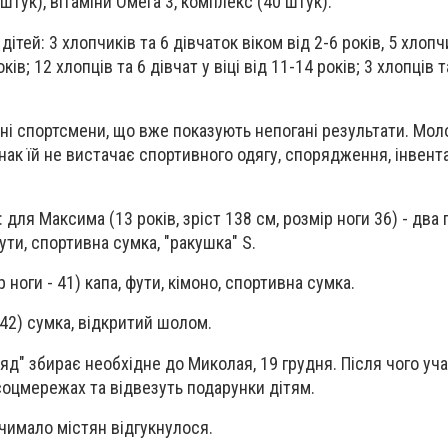
тук), вітаміни Омега 3, комплекс (40 штук).
дітей: 3 хлопчиків та 6 дівчаток віком від 2-6 років, 5 хлопч
оків; 12 хлопців та 6 дівчат у віці від 11-14 років; 3 хлопців т
і спортсмени, що вже показують непогані результати. Мол
днак їй не вистачає спортивного одягу, спорядження, інвен
ля Максима (13 років, зріст 138 см, розмір ноги 36) - два
ти, спортивна сумка, "ракушка" S.
ір ноги - 41) капа, фути, кімоно, спортивна сумка.
 42)
сумка, відкритий шолом.
ряд" збирає необхідне до Миколая, 19 грудня. Після чого уч
соцмережах та відвезуть подарунки дітям.
 чимало містян відгукнулося.