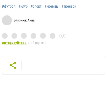
#футбол
#клуб
#спорт
#кремінь
#тренери
Близнюк Анна
0,0
Авторизуйтесь
, щоб оцінити