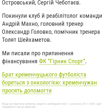
Островський, Сергій Чеботаєв.
Покинули клуб й реабілітолог команди
Андрій Махно, головний тренер
Олександр Головко, помічник тренера
Толят Шейхаметов.
Ми писали про припинення
фінансування
ФК "Гірник Спорт"
.
Брат кременчуцького футболіста
бореться з онкологією: кременчужан
просять допомогти
Якщо ви помітили помилку, виділіть необхідний текст і натисніть Ctrl + Enter, щоб
повідомити про це редакцію