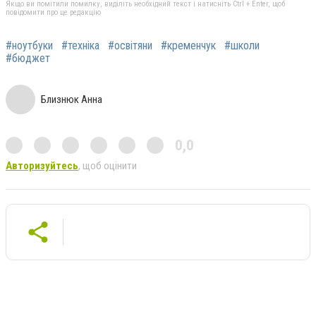
Якщо ви помітили помилку, виділіть необхідний текст і натисніть Ctrl + Enter, щоб
повідомити про це редакцію
#ноутбуки
#техніка
#освітяни
#кременчук
#школи
#бюджет
Близнюк Анна
0,0
Авторизуйтесь
, щоб оцінити