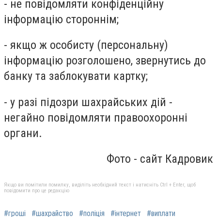
- не повідомляти конфіденційну
інформацію стороннім;
- якщо ж особисту (персональну)
інформацію розголошено, звернутись до
банку та заблокувати картку;
- у разі підозри шахрайських дій -
негайно повідомляти правоохоронні
органи.
Фото - сайт Кадровик
Якщо ви помітили помилку, виділіть необхідний текст і натисніть Ctrl + Enter, щоб
повідомити про це редакцію
#гроші
#шахрайство
#поліція
#інтернет
#виплати