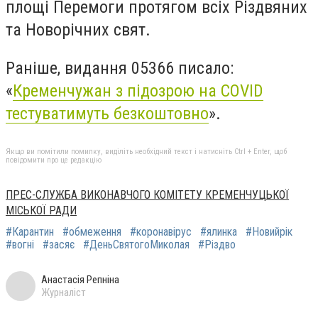
площі Перемоги протягом всіх Різдвяних
та Новорічних свят.
Раніше, видання 05366 писало:
«
Кременчужан з підозрою на COVID
тестуватимуть безкоштовно
».
Якщо ви помітили помилку, виділіть необхідний текст і натисніть Ctrl + Enter, щоб
повідомити про це редакцію
ПРЕС-СЛУЖБА ВИКОНАВЧОГО КОМІТЕТУ КРЕМЕНЧУЦЬКОЇ
МІСЬКОЇ РАДИ
#Карантин
#обмеження
#коронавірус
#ялинка
#Новийрік
#вогні
#засяє
#ДеньСвятогоМиколая
#Різдво
Анастасія Репніна
Журналіст